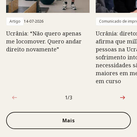
Artigo
14-07-2026
Comunicado de impr
Ucrânia: “Não quero apenas
Ucrânia: direto
me locomover. Quero andar
afirma que mil
direito novamente”
pessoas na Ucr
sofrimento into
necessidades s
maiores em mei
em curso
1/3
1 de 3
Mais