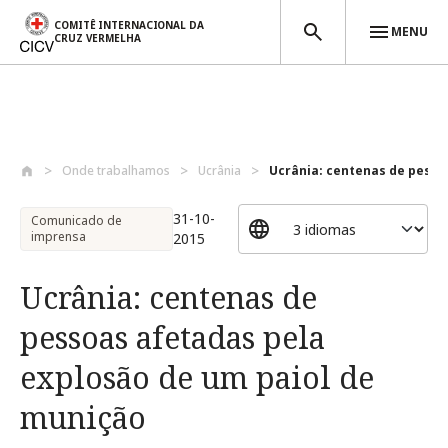
COMITÊ INTERNACIONAL DA
MENU
CRUZ VERMELHA
Passar para o conteúdo principal
Onde trabalhamos
Ucrânia
Ucrânia: centenas de pessoa
31-10-
Comunicado de
imprensa
2015
Ucrânia: centenas de
pessoas afetadas pela
explosão de um paiol de
munição