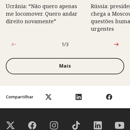
Ucrânia: “Não quero apenas
Rússia: preside
me locomover. Quero andar
chega a Moscou
direito novamente”
questões huma
urgentes
1/3
1 de 3
Mais
Compartilhar