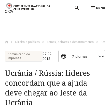
COMITÊ INTERNACIONAL DA
MENU
CRUZ VERMELHA
Passar para o conteúdo principal
Direito e políticas
Temas, debates e desarmamento
Pessoa
27-02-
Comunicado de
imprensa
2015
Ucrânia / Rússia: líderes
concordam que a ajuda
deve chegar ao leste da
Ucrânia