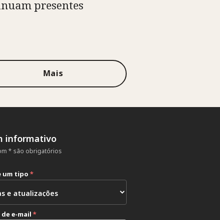
inuam presentes
Mais
m informativo
m * são obrigatórios
e um tipo
*
 de e-mail
*