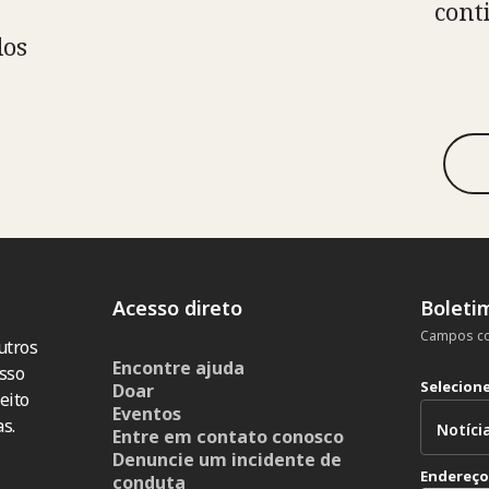
cont
dos
Acesso direto
Boleti
Campos co
utros
Encontre ajuda
sso
Selecion
Doar
eito
Eventos
s.
Entre em contato conosco
Denuncie um incidente de
Endereço
conduta