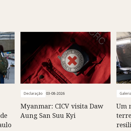
Declaração
03-08-2026
Galeri
Myanmar: CICV visita Daw
Um m
ade
Aung San Suu Kyi
terr
aulo
resil