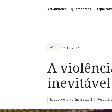
Atualidades
Quem somos
O que faz
Passar para o conteúdo principal
22-12-2015
Vídeo
A violênc
inevitável
Responder à violência sexual
Pessoas p