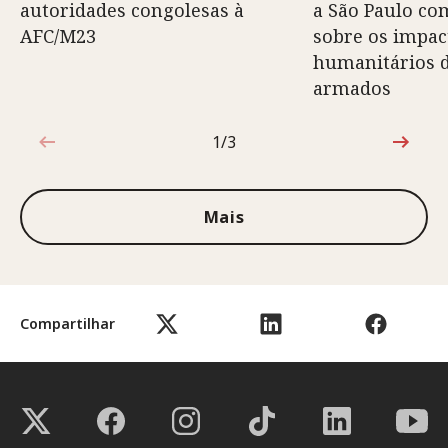
autoridades congolesas à
a São Paulo co
AFC/M23
sobre os impac
humanitários d
armados
1/3
1 de 3
Mais
Compartilhar