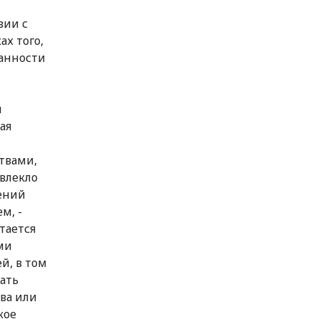
вии с
х того,
анности
й
ая
твами,
влекло
жений
м, -
тается
ми
й, в том
ать
ва или
кое