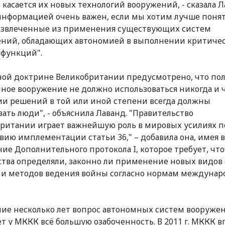
о касается их новых технологий вооружений, - сказала Л
нформацией очень важен, если мы хотим лучше поня
извлеченные из применения существующих систем
ний, обладающих автономией в выполнении критиче
функций".
ной доктрине Великобритании предусмотрено, что по
ное вооружение не должно использоваться никогда и ч
и решений в той или иной степени всегда должны
вать люди", - объяснила Лаванд. "Правительство
ритании играет важнейшую роль в мировых усилиях п
вию имплементации статьи 36," – добавила она, имея 
ие Дополнительного протокола I, которое требует, чт
ства определяли, законно ли применение новых видов
 и методов ведения войны согласно нормам междунар
ие несколько лет вопрос автономных систем вооруже
т у МККК всё большую озабоченность. В 2011 г. МККК 