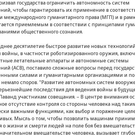
извал государства ограничить автономность систем
ний, чтобы гарантировать их применение в соответст
 международного гуманитарного права (МГП) и в рамка
тается приемлемым в соответствии с принципами гум
ваниями общественного сознания.
еднее десятилетие быстрое развитие новых технологи
 войны, в частности роботизированного оружия, включ
тные летательные аппараты и автономные системы
ний (АСВ), поставило сложные вопросы перед государс
енными силами и гуманитарными организациями и по
й немало споров. "Развитие автономных систем воору
ерьезнейшие последствия для ведения войны в будуще
 Лаванд участникам совещания. – В центре внимания ос
ое отсутствие контроля со стороны человека над таки
ски важными функциями, как выбор и поражение целе
ивых. Мысль о том, чтобы позволить машинам приним
 о жизни и смерти людей на поле боя без вмешательст
начительном вмешательстве человека, вызывает глубо