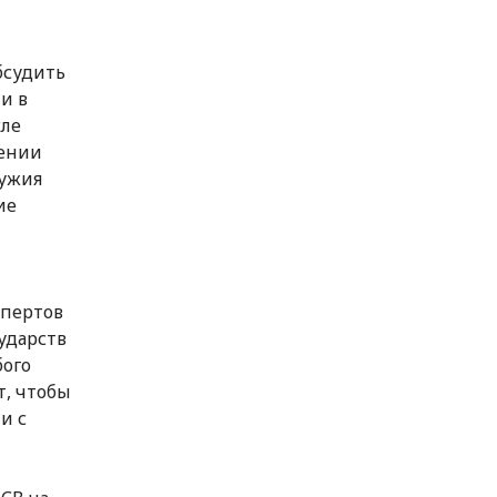
бсудить
и в
сле
щении
ружия
ие
спертов
сударств
бого
т, чтобы
и с