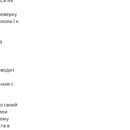
СВ на
т
роверку
кола I к
й
оводит
нным с
о своей
или
ному
тв в