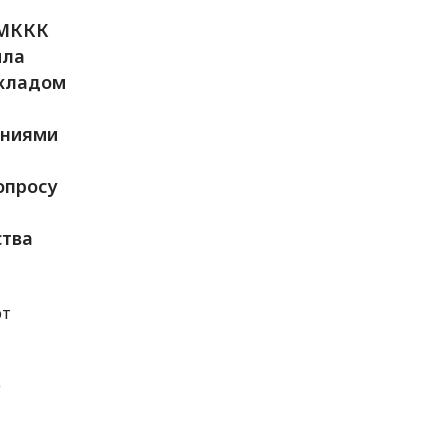
 МККК
ыла
окладом
ениями
опросу
ства
ют
о