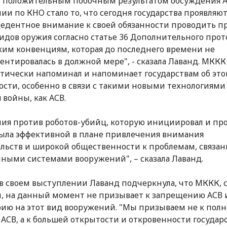
 положительным побочным результатом обсуждения А
ии по КНО стало то, что сегодня государства проявляю
едентное внимание к своей обязанности проводить п
идов оружия согласно статье 36 Дополнительного прото
им конвенциям, которая до последнего времени не
нтировалась в должной мере", - сказала Лаванд. МККК
тически напоминал и напоминает государствам об это
ости, особенно в связи с такими новыми технологиями
 войны, как АСВ.
ия против роботов-убийц, которую инициировал и пр
была эффективной в плане привлечения внимания
льств и широкой общественности к проблемам, связа
ными системами вооружений", – сказала Лаванд.
в своем выступлении Лаванд подчеркнула, что МККК, с
, на данный момент не призывает к запрещению АСВ 
ию на этот вид вооружений. "Мы призываем не к пол
 АСВ, а к большей открытости и откровенности государс