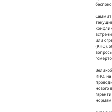
беспоко
Саммит 
текущий
конфлик
встречи
или огр
(КНО), 
вопросы
"смерт
Великоб
КНО, на
проводи
нового 
гаранти
нормам