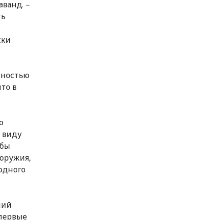
аванд. –
ть
ски
лностью
то в
о
в виду
обы
 оружия,
одного
ний
впервые