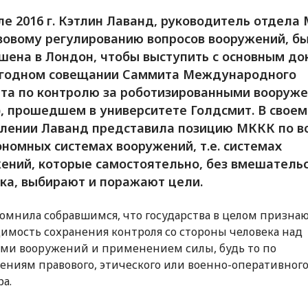
ле 2016 г. Кэтлин Лаванд, руководитель отдела
вовому регулированию вопросов вооружений, б
шена в Лондон, чтобы выступить с основным д
егодном совещании Саммита Международного
та по контролю за роботизированными вооруж
), прошедшем в университете Голдсмит. В своем
лении Лаванд представила позицию МККК по в
ономных системах вооружений, т.е. системах
ений, которые самостоятельно, без вмешатель
ка, выбирают и поражают цели.
омнила собравшимся, что государства в целом призна
имость сохранения контроля со стороны человека над
ми вооружений и применением силы, будь то по
ениям правового, этического или военно-оперативног
ра.