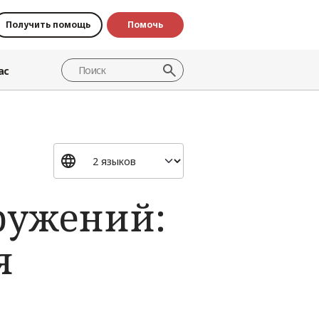
Получить помощь
Помочь
ас
ружений:
я