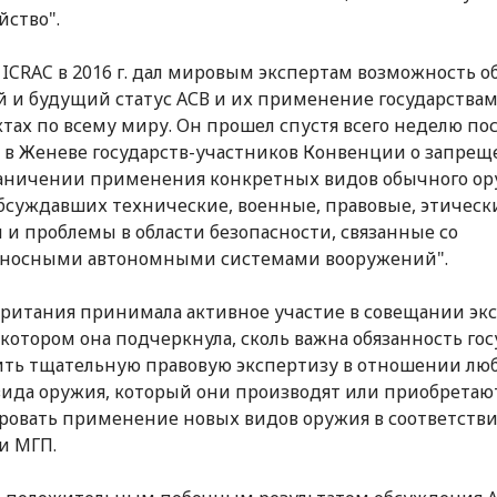
йство".
ICRAC в 2016 г. дал мировым экспертам возможность о
 и будущий статус АСВ и их применение государствам
тах по всему миру. Он прошел спустя всего неделю по
 в Женеве государств-участников Конвенции о запре
аничении применения конкретных видов обычного о
обсуждавших технические, военные, правовые, этическ
 и проблемы в области безопасности, связанные со
оносными автономными системами вооружений".
ритания принимала активное участие в совещании эк
 котором она подчеркнула, сколь важна обязанность го
ть тщательную правовую экспертизу в отношении лю
вида оружия, который они производят или приобретаю
ровать применение новых видов оружия в соответстви
и МГП.