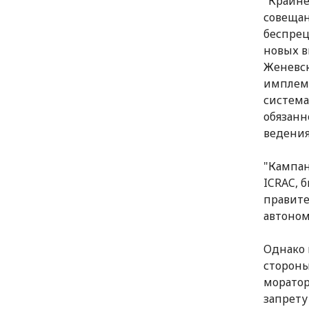
"Крайне
совещан
беспрец
новых в
Женевск
имплеме
система
обязанн
ведения
"Кампан
ICRAC, 
правите
автоном
Однако 
стороны
моратор
запрету