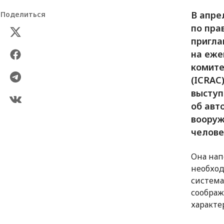
В апре
Поделиться
по пра
пригла
на еж
комите
(ICRAC
выступ
об авт
вооруж
челове
Она нап
необход
система
соображ
характе