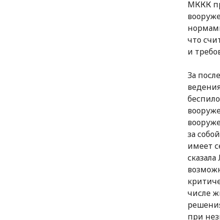
МККК пр
вооруже
нормами
что счи
и требо
За посл
ведения
беспило
вооруже
вооруж
за собо
имеет с
сказала
возможн
критиче
числе ж
решения
при нез