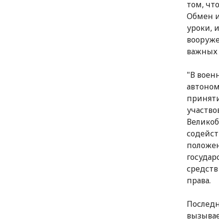
том, чт
Обмен и
уроки, 
вооруже
важных 
"В воен
автоном
приняти
участво
Великоб
содейст
положен
государ
средств
права.
Последн
вызывае