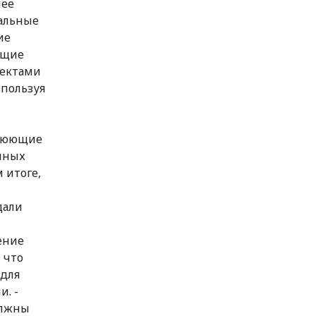
лее
еальные
ие
ющие
ъектами
спользуя
 Воюющие
нных
 итоге,
дали
ение
 что
 для
. -
олжны