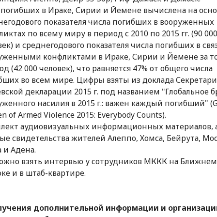
 погибших в Ираке, Сирии и Йемене вычислена на осн
негодового показателя числа погибших в вооруженных
иктах по всему миру в период с 2010 по 2015 гг. (90 00
век) и среднегодового показателя числа погибших в свя
уженными конфликтами в Ираке, Сирии и Йемене за т
д (42 000 человек), что равняется 47% от общего числа
бших во всем мире. Цифры взяты из доклада Секретари
вской декларации 2015 г. под названием "Глобальное 
уженного насилия в 2015 г.: важен каждый погибший" (G
n of Armed Violence 2015: Everybody Counts).
лект аудиовизуальных информационных материалов, 
ые свидетельства жителей Алеппо, Хомса, Бейрута, Мос
 и Адена.
ожно взять интервью у сотрудников МККК на Ближнем
оке и в штаб-квартире.
лучения дополнительной информации и организаци