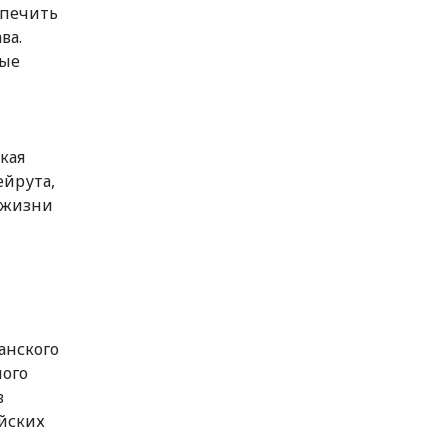
спечить
ва.
ные
кая
ейрута,
 жизни
анского
ного
в
ийских