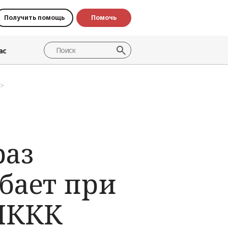
Получить помощь
Помочь
ас
раз
бает при
 МККК