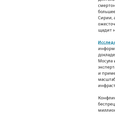
смертон
большее
Сирии, 
ожесточ
щадит н
Исслед
информа
докладе
Мосула 
эксперт
и приме
масштаб
инфраст
Конфлик
беспрец
миллион