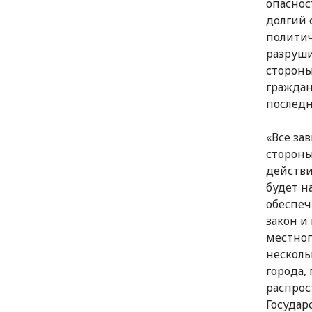
опаснос
долгий 
политич
разруши
стороны
граждан
последн
«Все зав
стороны
действи
будет н
обеспеч
закон и
местног
несколь
города,
распрос
Государ