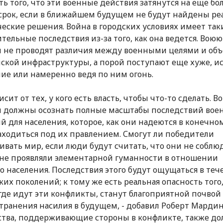
ть того, что эти военные действия затянутся на еще бо
срок, если в ближайшем будущем не будут найдены р
еские решения. Война в городских условиях имеет так
тельные последствия из-за того, как она ведется. Вою
 не проводят различия между военными целями и об
ской инфраструктуры, а порой поступают еще хуже, и
ие или намеренно ведя по ним огонь.
исит от тех, у кого есть власть, чтобы что-то сделать.
 должны осознать полные масштабы последствий вое
й для населения, которое, как они надеются в конечном
аходиться под их правлением. Смогут ли победители
ивать мир, если люди будут считать, что они не соблю
 не проявляли элементарной гуманности в отношении
о населения. Последствия этого будут ощущаться в теч
ких поколений; к тому же есть реальная опасность того,
 где идут эти конфликты, станут благоприятной почвой
транения насилия в будущем, - добавил Роберт Мардини
ства, поддерживающие стороны в конфликте, также д