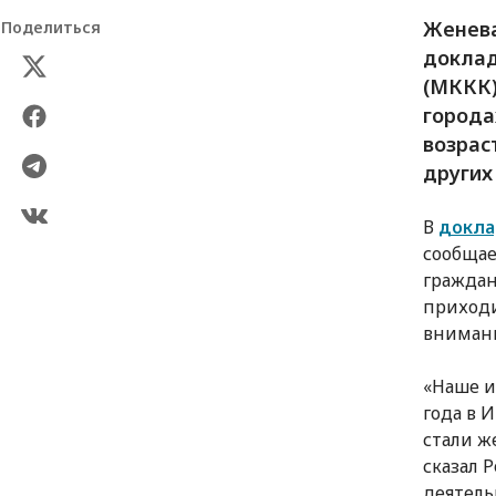
Женева
Поделиться
доклад
(МККК)
города
возрас
других
В
докла
сообщае
граждан
приходи
внимани
«Наше и
года в 
стали ж
сказал 
деятель