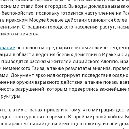
осными стали бои в городах. Выводы доклада вызыва
 беспокойство, поскольку готовится наступление на Ра
а в иракском Мосуле боевые действия становятся более
енными. Страдания городского населения растут, наси
икого и ничего».
ование
основано на предварительном анализе тенден
ции в области ведения боевых действий в Ираке и Сир
 приводятся рассказы жителей сирийского Алеппо, ира
и йеменского Таиза, а также результаты анализа, прове
ами. Документ ярко иллюстрирует последствия осадн
нения оружия взрывного действия, а также показывае
ность разрушений, которым подверглись важнейшие 
руктуры.
ты в этих странах привели к тому, что миграция дости
едентного уровня со времен Второй мировой войны. Б
ов иракцев, сирийцев и йеменцев покинули свои дома