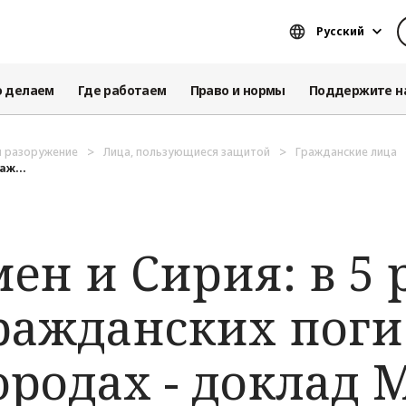
Русский
о делаем
Где работаем
Право и нормы
Поддержите н
и разоружение
Лица, пользующиеся защитой
Гражданские лица
аж...
ен и Сирия: в 5 
ражданских поги
ородах - доклад