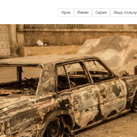
Ирак
Йемен
Сирия
Лица, польз