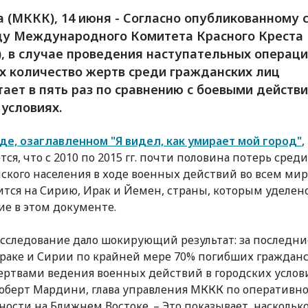
 (МККК), 14 июня - Согласно опубликованному 
у Международного Комитета Красного Креста
, в случае проведения наступательных операци
х количество жертв среди гражданских лиц
тает в пять раз по сравнению с боевыми действ
 условиях.
де, озаглавленном "Я видел, как умирает мой город"
,
тся, что с 2010 по 2015 гг. почти половина потерь среди
ского населения в ходе военных действий во всем ми
тся на Сирию, Ирак и Йемен, страны, которым уделено
е в этом документе.
сследование дало шокирующий результат: за последни
Ираке и Сирии по крайней мере 70% погибших граждан
ертвами ведения военных действий в городских услови
Роберт Мардини, глава управления МККК по оперативн
ности на Ближнем Востоке. – Это показывает, наскольк