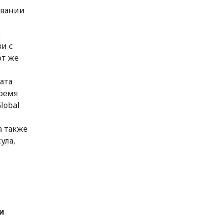
овании
0
зи с
от же
ата
бремя
lobal
а также
ула,
и