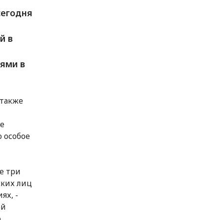
сегодня
й в
иями в
 также
ре
 особое
е три
ских лиц
ях, -
ой
о