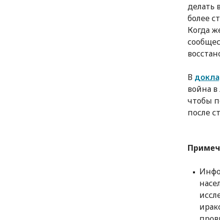
делать 
более с
Когда ж
сообщес
восстан
В
докл
война в
чтобы п
после с
Примеч
Инфо
насе
иссле
ирак
пров