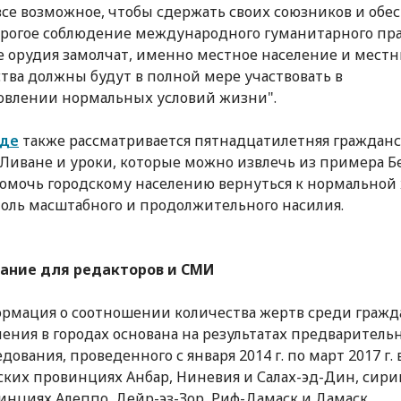
все возможное, чтобы сдержать своих союзников и обе
трогое соблюдение международного гуманитарного пра
е орудия замолчат, именно местное население и мест
тва должны будут в полной мере участвовать в
овлении нормальных условий жизни".
аде
также рассматривается пятнадцатилетняя гражданс
 Ливане и уроки, которые можно извлечь из примера Б
омочь городскому населению вернуться к нормальной
толь масштабного и продолжительного насилия.
ание для редакторов и СМИ
рмация о соотношении количества жертв среди гражд
ления в городах основана на результатах предваритель
дования, проведенного с января 2014 г. по март 2017 г. 
ских провинциях Анбар, Ниневия и Салах-эд-Дин, сир
инциях Алеппо, Дейр-эз-Зор, Риф-Дамаск и Дамаск.