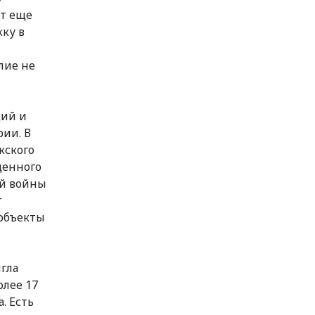
ют еще
кку в
лие не
ций и
ии. В
кского
денного
ой войны
т
объекты
гла
олее 17
. Есть