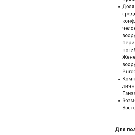
Доля
сред
конфл
чело
воор
перио
поги
Жене
воор
Burde
Комп
личн
Таиза
Возм
Вост
Для по