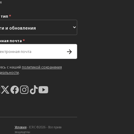
я
 тип
*
нная почта
*
есь с нашей
политикой сохранения
иальности
.
Условия
- ICRC ©2026 - Все права
защищены