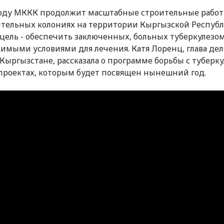
году МККК продолжит масштабные строительные работ
тельных колониях на территории Кыргызской Республ
 цель - обеспечить заключенных, больных туберкулезом
имыми условиями для лечения. Катя Лоренц, глава де
Кыргызстане, рассказала о программе борьбы с туберк
проектах, которым будет посвящен нынешний год.