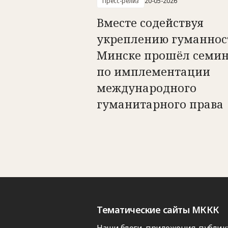
Пресс-релиз
20-05-2026
Вместе содействуя
укреплению гуманност
Минске прошёл семи
по имплементации
международного
гуманитарного права
Тематические сайты МККК
Наши блоги, приложения, публик