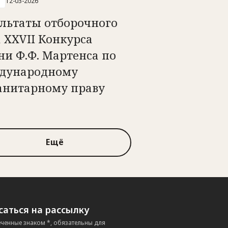
12-03-2026
ультаты отборочного
 ХХVII Конкурса
ни Ф.Ф. Мартенса по
дународному
анитарному праву
Ещё
аться на рассылку
еченные знаком *, обязательны для