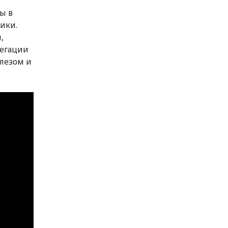
ы в
ики.
,
легации
улезом и