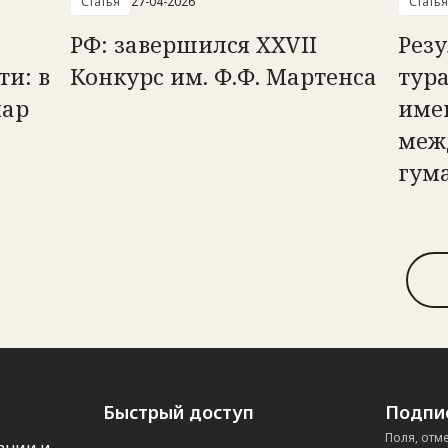
Статья
27-04-2026
Статья
РФ: завершился XXVII
Рез
и: в
Конкурс им. Ф.Ф. Мартенса
тура
нар
име
меж
гум
Быстрый доступ
Подпис
Поля, отм
ации и