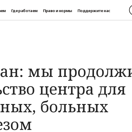
аем
Где работаем
Право и нормы
Поддержите нас
ан: мы продолж
ство центра для
ных, больных
езом