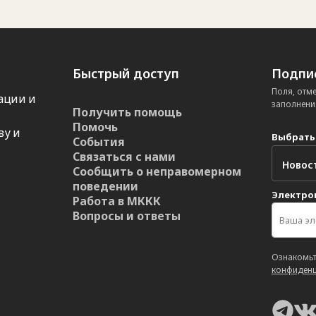
Быстрый доступ
Подпис
Поля, отм
ации и
заполнени
Получить помощь
Помочь
ву и
Выбрать
События
Связаться с нами
Сообщить о неправомерном
поведении
Электро
Работа в МККК
Вопросы и ответы
Ознакомьт
конфиденц