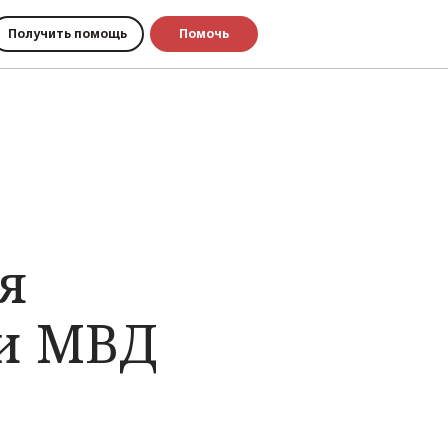
Получить помощь
Помочь
я
и МВД