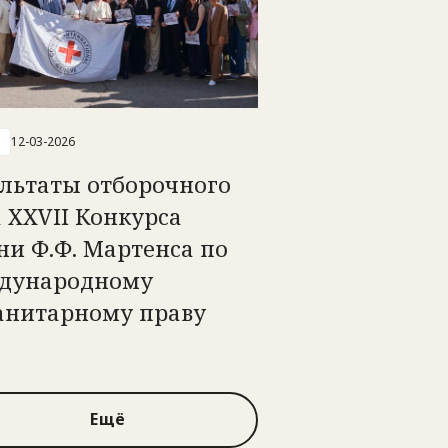
12-03-2026
ультаты отборочного
 ХХVII Конкурса
ни Ф.Ф. Мартенса по
дународному
анитарному праву
Ещё