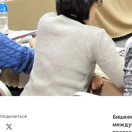
Бишкек
Поделиться
между
правоо