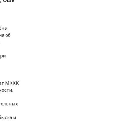
Они
ия об
и
при
гат МККК
ности.
ительных
быска и