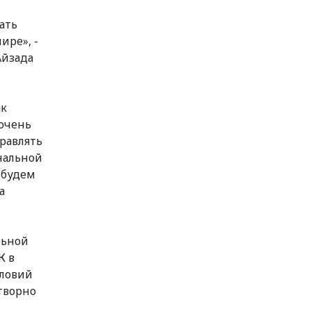
ать
ире», -
Айзада
ак
очень
равлять
нальной
 будем
а
льной
К в
словий
творно