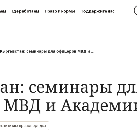
аем
Где работаем
Право и нормы
Поддержите нас
Кыргызстан: семинары для офицеров МВД и ...
ан: семинары дл
 МВД и Академи
беспечению правопорядка