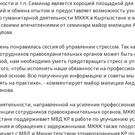
ности и т.п. Семинар является хорошей площадкой для
ий и обмена опытом и предоставляет возможность узн
о гуманитарной деятельности МККК в Кыргызстане и м
 своими впечатлениями от семинара майор милиции 
лова.
ень понравилась сессия об управлении стрессом. Так к
сотрудников правоохранительных органов может быть 
вой, нам необходимо уметь предотвращать стресс и уп
того, чтобы исполнять наши обязанности на профессио
вой основе. Всю полученную информацию и советы мы
ть на практике», - комментирует майор милиции Аид
нова.
еятельности, направленной на усиление профессиона
нции сотрудников правоохранительных органов, МКК
тане поддерживает МВД КР в работе по улучшению у
ния и обращения с задержанными. МККК также плодо
ичает с МВД и Министерством здравоохранения КР по