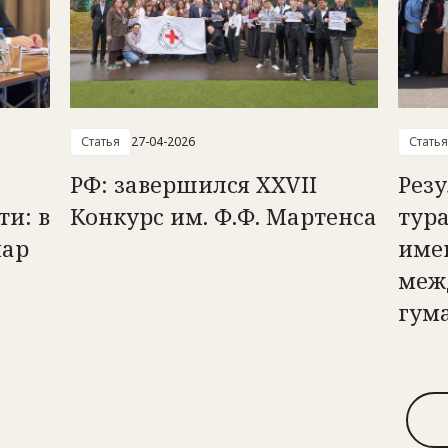
Статья
27-04-2026
Статья
РФ: завершился XXVII
Рез
и: в
Конкурс им. Ф.Ф. Мартенса
тура
нар
име
меж
гум