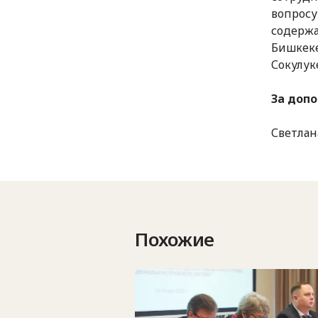
вопросу
содержа
Бишкеке
Сокулук
За доп
Светлана
Похожие