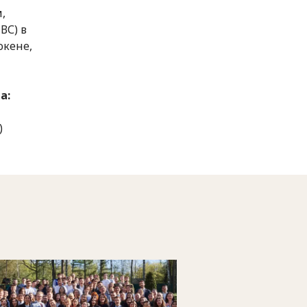
,
ВС) в
окене,
а:
)