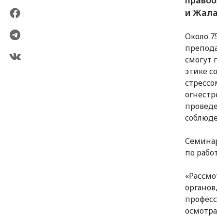
и Жала
Около 7
препода
смогут 
этике с
стрессо
огнестр
проведе
соблюде
Семинар
по рабо
«Рассмо
органов
професс
осмотра