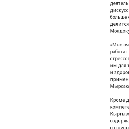
деятель
дискусс
больше 
делится
Молдоку
«Мне оч
работа 
стрессо
им для 
и здоро
применя
Мырсака
Кроме д
компете
Кыргызс
содержа
сотрудн