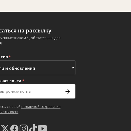
аться на рассылку
еченные знаком *, обязательны для
я
 тип
*
нная почта
*
есь с нашей
политикой сохранения
иальности
.