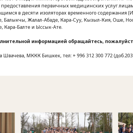
 предоставления первичных медицинских услуг лицам
щимся в десяти изоляторах временного содержания (И
, Балыкчы, Жалал-Абаде, Кара-Суу, Кызыл-Кия, Оше, Но
е, Кара-Балте и Ыссык-Ате.
олнительной информацией обращайтесь, пожалуйст
 Швачева, МККК Бишкек, тел: + 996 312 300 772 (доб.203