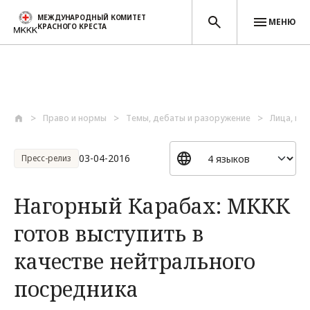
МЕЖДУНАРОДНЫЙ КОМИТЕТ
МЕНЮ
КРАСНОГО КРЕСТА
Перейти к основному содержанию
Право и нормы
Темы, дебаты и разоружение
Лица, по
03-04-2016
Пресс-релиз
Нагорный Карабах: МККК
готов выступить в
качестве нейтрального
посредника