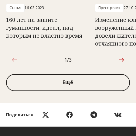
Статья
16-02-2023
Пресс-релиз
27-10-
160 лет на защите
Изменение кл
гуманности: идеал, над
вооруженный 
которым не властно время
довели жителе
отчаянного п
1/3
1 из 3
Ещё
Поделиться