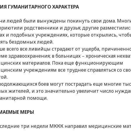
ИЯ ГУМАНИТАРНОГО ХАРАКТЕРА
чи людей были вынуждены покинуть свои дома. Мног
приютили родственники и друзья; другие разместилис
ах и подобных учреждениях, которые открылись, чтоб
ять бездомных людей.
ше всего все ливийцы страдают от ущерба, причиненн
еме здравоохранения; в больницах – хроническая нехва
цинских материалов. Пока еще функционирующим
цинским учреждениям все труднее справляться со св
той.
родолжающихся боев могут пострадать еще многие ты
ых жителей, и это значительно увеличит число нужд
манитарной помощи.
МАЕМЫЕ МЕРЫ
оследние три недели МККК направил медицинские ма