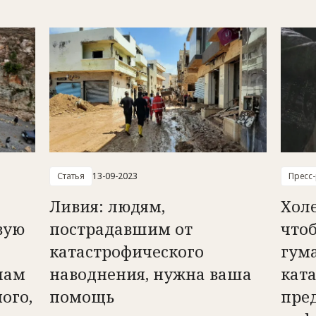
Статья
13-09-2023
Пресс
Ливия: людям,
Холе
вую
пострадавшим от
что
катастрофического
гум
чам
наводнения, нужна ваша
кат
ого,
помощь
пре