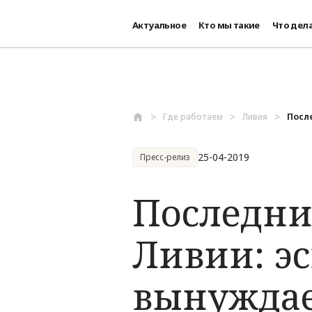
Актуальное
Кто мы такие
Что дел
Перейти к основному содержанию
Где работаем
Ливия
После
25-04-2019
Пресс-релиз
Последни
Ливии: э
вынуждае