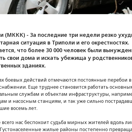
и (МККК) - За последние три недели резко уху
тарная ситуация в Триполи и его окрестностях.
ется, что более 30 000 человек были вынужде
ть свои дома и искать убежища у родственников
венных зданиях.
ах боевых действий отмечаются постоянные перебои в
снабжении. Еще труднее становится работать основны
льным службам и объектам инфраструктуры, наприм
ам и насосным станциям, и так уже сильно пострадав
ие восемь лет.
 всего нас беспокоит судьба мирных жителей вдоль л
 Густонаселенные жилые районы постепенно превраща