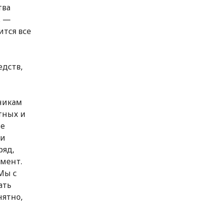
тва
. —
ится все
едств,
дникам
тных и
не
ли
ряд,
омент.
Мы с
ать
нятно,