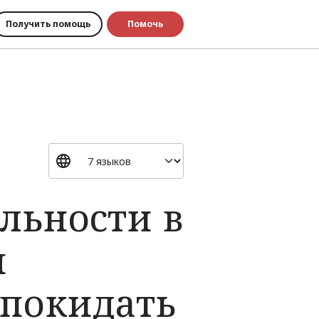
Получить помощь
Помочь
льности в
я
 покидать