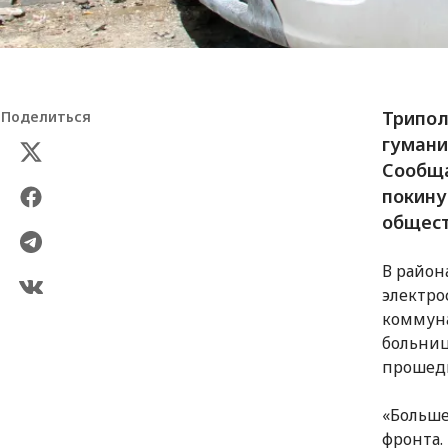
Трипол
Поделиться
гумани
Сообща
покину
общест
В район
электро
коммуна
больниц
прошедш
«Больше
фронта.