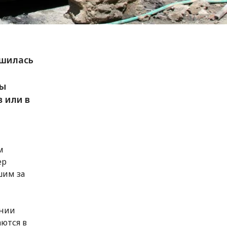
дшилась
ны
 или в
м
ер
шим за
инии
ются в