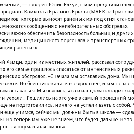
ражений, — говорит Юнис Рахуи, глава представительс
родного Комитета Красного Креста (МККК) в Триполи
медиков, которые выносят раненых из-под огня, станов
, множатся сообщения о неизбирательных обстрелах.
ски важно обеспечить безопасность больниц и других
ждений, медицинского персонала и транспортных ср
ящих раненых».
ий Хамди, один из местных жителей, рассказал сотру
то его семье пришлось спасаться от интенсивных раке
рийских обстрелов. «Сначала мы оставались дома. Мы 
уезжать. Но бои становились все яростнее, и мы не мог
там оставаться. Мы боялись, что в наш дом попадет сна
 и уехали... Решились на это уже в самый последний м
ще не подготовились, ничего не успели взять с собой. 
и еще учимся, сейчас мы должны быть в школе — сдав
ы. Но теперь мы уже не знаем, что будет дальше. Непо
ернется нормальная жизнь».