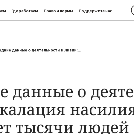
аем
Где работаем
Право и нормы
Поддержите нас
дние данные о деятельности в Ливии:...
е данные о деяте
скалация насили
т тысячи людей