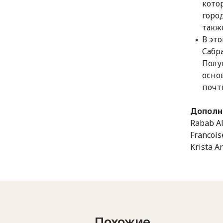
кото
горо
такж
В эт
Сабр
Полу
осно
почт
Дополн
Rabab Al-
Francois
Krista A
Похожие