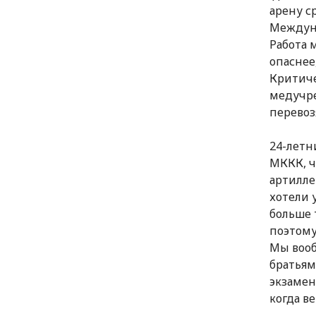
арену с
Междуна
Работа 
опаснее
Критиче
медучре
перевоз
24-летн
МККК, ч
артилле
хотели 
больше 
поэтому
Мы вооб
братьям
экзамен
когда в