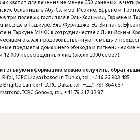
рых хватит для лечения не менее 350 раненых, в четыр
дские больницы в Абу-Салиме, Исбийе, Ефрене и Трипол
е в три полевых госпиталя в Эль-Каримии, Гарьяне и Та
ом месяце в Таджуре, Эль-Фурнадже, Эз-Зинтане, Ефрен
ате и Тархуне МККК в сотрудничестве с Ливийским К
месяцем оказал продовольственную помощь и предос
вные предметы домашнего обихода и гигиенические 
и 12 000 перемещенных лиц (около 2000 семей).
ительную информацию можно получить, обратившис
Rifaï, ICRC Libya (based in Tunis), tel.: +216 26 903 485
e Brigitte Lambert, ICRC Dakar, tel.: +221 781 864 687
rmstrong, ICRC Geneva, tel.: +41 79 217 32 87