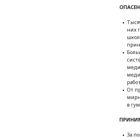
ОПАСЕН
Тыся
них 
школ
прин
Боль
сист
меди
меди
рабо
От п
мирн
в гу
ПРИНИ
За п