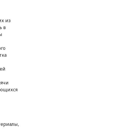
их из
ь в
ы
ого
тка
оей
сячи
ающихся
териалы,