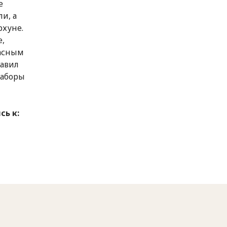
е
и, а
рхуне.
е,
расным
тавил
наборы
ь к: