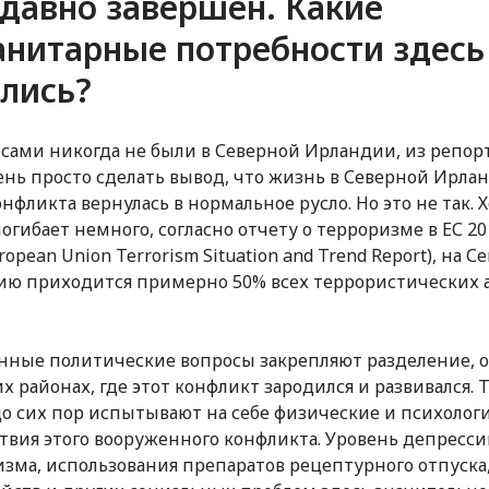
 давно завершен. Какие
анитарные потребности здесь
ались?
 сами никогда не были в Северной Ирландии, из репо
нь просто сделать вывод, что жизнь в Северной Ирла
онфликта вернулась в нормальное русло. Но это не так. 
огибает немного, согласно отчету о терроризме в ЕС 201
ropean Union Terrorism Situation and Trend Report), на 
ю приходится примерно 50% всех террористических а
ные политические вопросы закрепляют разделение, 
их районах, где этот конфликт зародился и развивался.
о сих пор испытывают на себе физические и психолог
твия этого вооруженного конфликта. Уровень депресси
изма, использования препаратов рецептурного отпуска