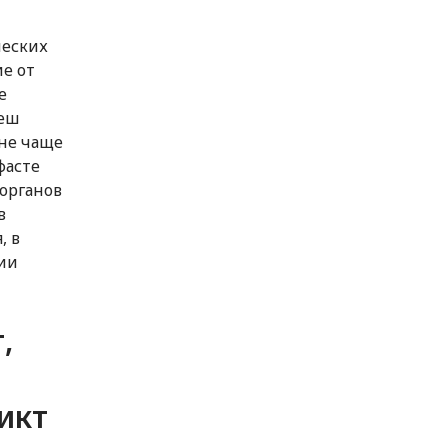
ческих
е от
е
Кеш
 не чаще
фасте
 органов
в
, в
ии
,
икт