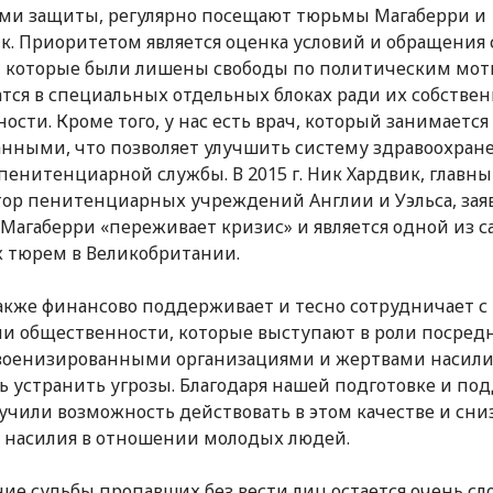
ми защиты, регулярно посещают тюрьмы Магаберри и
к. Приоритетом является оценка условий и обращения 
 которые были лишены свободы по политическим мот
тся в специальных отдельных блоках ради их собстве
ности. Кроме того, у нас есть врач, который занимается
нными, что позволяет улучшить систему здравоохран
пенитенциарной службы. В 2015 г. Ник Хардвик, главн
ор пенитенциарных учреждений Англии и Уэльса, заяв
Магаберри «переживает кризис» и является одной из 
 тюрем в Великобритании.
кже финансово поддерживает и тесно сотрудничает с
и общественности, которые выступают в роли посред
оенизированными организациями и жертвами насили
ь устранить угрозы. Благодаря нашей подготовке и по
учили возможность действовать в этом качестве и сни
 насилия в отношении молодых людей.
ие судьбы пропавших без вести лиц остается очень с