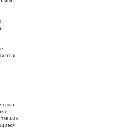
 выше,
о
в
ще
гаются
и свою
ные,
опавших
ющиеся