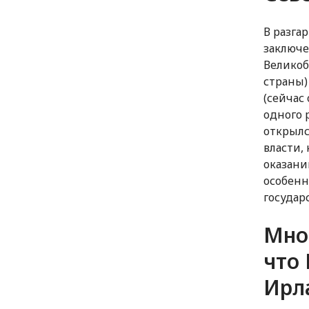
В разга
заключе
Великоб
страны)
(сейчас
одного 
открылс
власти,
оказани
особенн
государ
Мног
что
Ирл