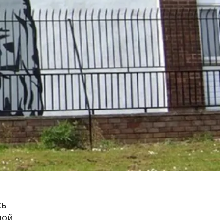
сь
ной