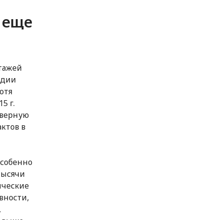
 еще
ртажей
ндии
Хотя
5 г.
Северную
ктов в
особенно
 Тысячи
ические
вности,
,