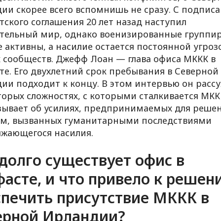
ии скорее всего вспомнишь не сразу. С подпис
тского соглашения 20 лет назад наступил
тельный мир, однако военизированные группи
е активны, а насилие остается постоянной угроз
 сообществ. Джефф Лоан — глава офиса МККК в
те. Его двухлетний срок пребывания в Северной
ии подходит к концу. В этом интервью он расс
торых сложностях, с которыми сталкивается МКК
зывает об усилиях, предпринимаемых для реше
м, вызванных гуманитарными последствиями
жающегося насилия.
долго существует офис в
асте, и что привело к решен
спечить присутствие МККК в
ерной Ирландии?