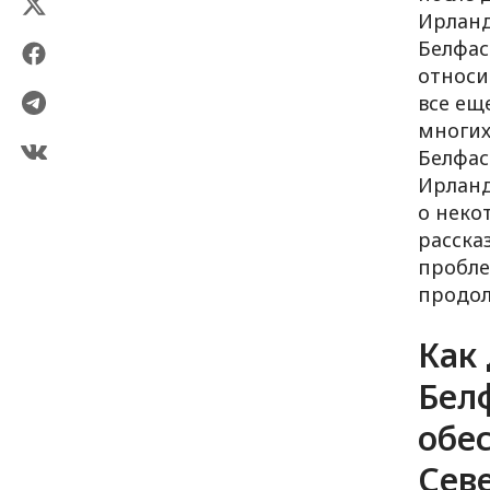
Ирланд
Белфас
относи
все ещ
многих
Белфас
Ирланд
о неко
расска
пробле
продол
Как 
Белф
обе
Сев