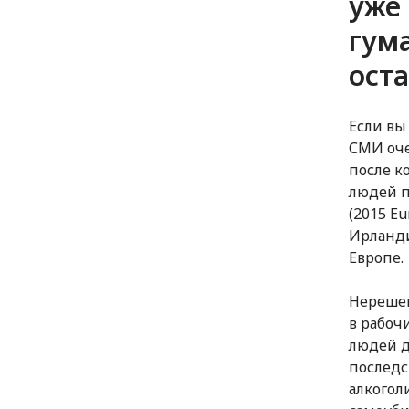
уже
гум
ост
Если вы
СМИ оче
после к
людей п
(2015 Eu
Ирланди
Европе.
Нерешен
в рабоч
людей д
последс
алкогол