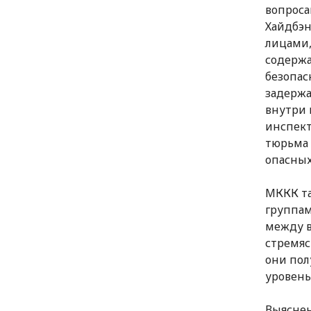
вопроса
Хайдбэн
лицами,
содержа
безопас
задержа
внутри 
инспект
тюрьма 
опасных
МККК та
группам
между в
стремяс
они пол
уровень
Выяснен