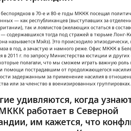
р беспорядков в 70-е и 80-е годы МККК посещал полити
нных — как республиканцев (выступавших за отделени
ритании), так и лоялистов (желающих остаться в состав
 — содержавшихся тогда под стражей в тюрьме Лонг-
 она называется Мэйз). Это происходило эпизодически,
раза в год, а зачастую и намного реже. Офис МККК в Бел
я в 2011 г. по запросу Министерства юстиции и других
 которые полагали, что мы сможем играть важную роль 
и помощи пострадавшим от продолжающегося насилия
ости задержанным за применение насилия в отношен
ства или за членство в военизированных группировках.
ие удивляются, когда узнают
 МККК работает в Северной
андии, им кажется, что конфл