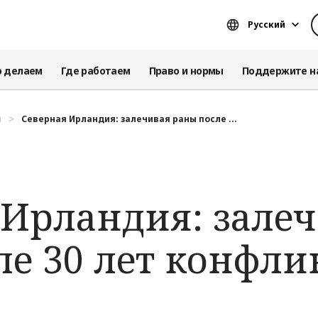
Русский
о делаем
Где работаем
Право и нормы
Поддержите н
я
Северная Ирландия: залечивая раны после ...
 Ирландия: зале
ле 30 лет конфли