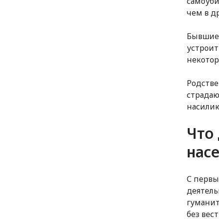
самоуби
чем в д
Бывшие 
устроит
некотор
Родстве
страдаю
насилию
Что
насе
С первы
деятель
гуманит
без вес