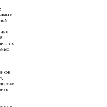
с
ивам и
нной
ения
ый
ил, что
самых
ников
я,
ддержке
зить
ложным