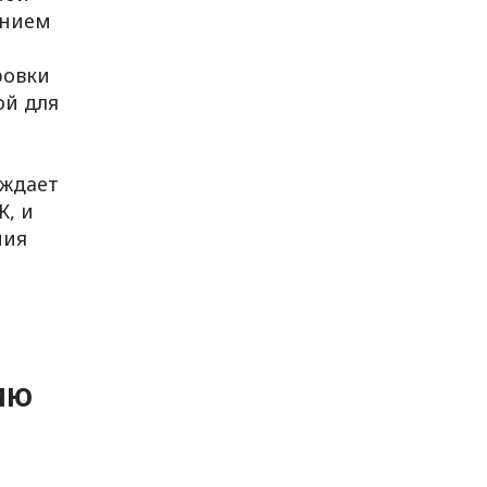
анием
ровки
ой для
уждает
К, и
ния
ию