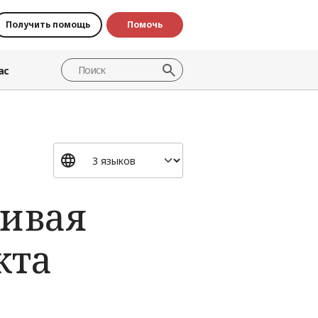
Получить помощь
Помочь
ас
чивая
кта