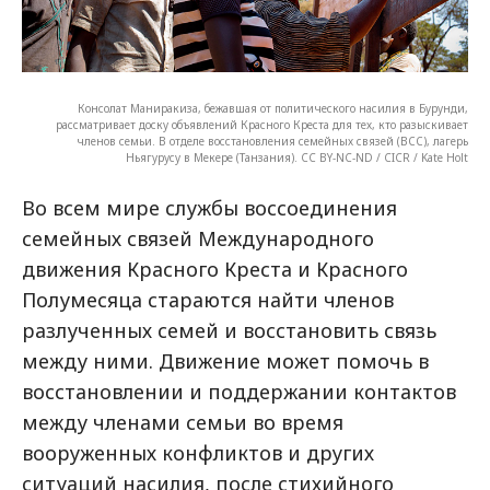
Консолат Маниракиза, бежавшая от политического насилия в Бурунди,
рассматривает доску объявлений Красного Креста для тех, кто разыскивает
членов семьи. В отделе восстановления семейных связей (ВСС), лагерь
Ньягурусу в Мекере (Танзания). CC BY-NC-ND / CICR / Kate Holt
Во всем мире службы воссоединения
семейных связей Международного
движения Красного Креста и Красного
Полумесяца стараются найти членов
разлученных семей и восстановить связь
между ними. Движение может помочь в
восстановлении и поддержании контактов
между членами семьи во время
вооруженных конфликтов и других
ситуаций насилия, после стихийного