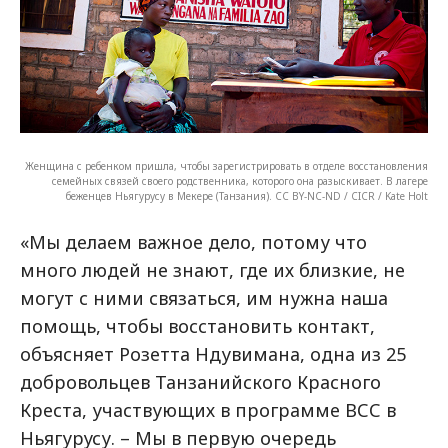
Женщина с ребенком пришла, чтобы зарегистрировать в отделе восстановления
семейных связей своего родственника, которого она разыскивает. В лагере
беженцев Ньягурусу в Мекере (Танзания). CC BY-NC-ND / CICR / Kate Holt
«Мы делаем важное дело, потому что
много людей не знают, где их близкие, не
могут с ними связаться, им нужна наша
помощь, чтобы восстановить контакт,
объясняет Розетта Ндувимана, одна из 25
добровольцев Танзанийского Красного
Креста, участвующих в программе ВСС в
Ньягурусу. – Мы в первую очередь