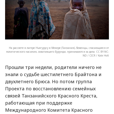
На рассвете в лагере Ньягурусу в Мекере (Танзания), беженцы, спасающиеся от
политического насилия, охватившего Бурунди, принимаются за дела. CC BY-NC-
ND / CICR / Kate Holt
Прошли три недели, родители ничего не
знали о судьбе шестилетнего Брайтона и
двухлетнего Брюса. Но потом группа
Проекта по восстановлению семейных
связей Танзанийского Красного Креста,
работающая при поддержке
Международного Комитета Красного