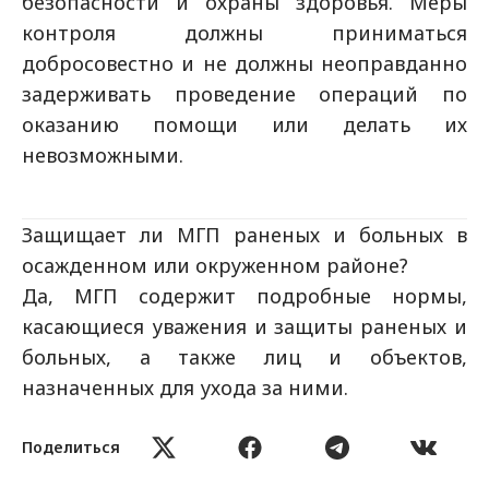
безопасности и охраны здоровья. Меры
контроля должны приниматься
добросовестно и не должны неоправданно
задерживать проведение операций по
оказанию помощи или делать их
невозможными.
Защищает ли МГП раненых и больных в
осажденном или окруженном районе?
Да, МГП содержит подробные нормы,
касающиеся уважения и защиты раненых и
больных, а также лиц и объектов,
назначенных для ухода за ними.
В Женевских конвенциях содержится
Поделиться
несколько положений, в явной форме