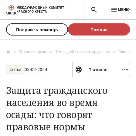
Перейти к основному содержанию
МЕЖДУНАРОДНЫЙ КОМИТЕТ
МЕНЮ
КРАСНОГО КРЕСТА
Получить помощь
Помочь
Право и нормы
Темы, дебаты и разоружение
Лица, по
05-02-2024
Статья
Защита гражданского
населения во время
осады: что говорят
правовые нормы