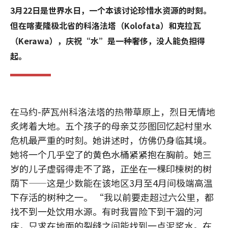
3月22日是世界水日，一个本该讨论珍惜水资源的时刻。
但在喀麦隆极北省的科洛法塔（Kolofata）和克拉瓦
（Kerawa），庆祝“水”是一种奢侈，没人能负担得
起。
在马约-萨瓦州科洛法塔的热带草原上，烈日无情地
炙烤着大地。五个孩子的母亲艾莎图回忆起村里水
危机最严重的时刻。她讲述时，仿佛仍身临其境。
她将一个几乎空了的黄色水桶紧紧抱在胸前。她三
岁的儿子虚弱得走不了路，正坐在一棵印楝树的树
荫下——这是少数能在该地区3月至4月间极端高温
下存活的树种之一。 “我以前要走超过六公里，都
找不到一处饮用水源。有时我冒险下到干涸的河
床，只求在地面的裂缝之间能找到一点泥浆水。在