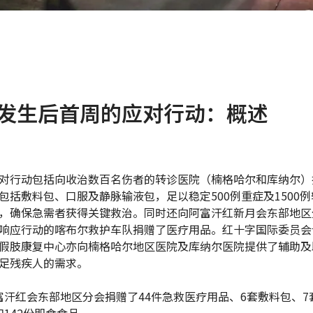
发生后首周的应对行动：概述
对行动包括向收治数百名伤者的转诊医院（楠格哈尔和库纳尔）
包括敷料包、口服及静脉输液包，足以稳定500例重症及1500
，确保急需者获得关键救治。同时还向阿富汗红新月会东部地区
响应行动的喀布尔救护车队捐赠了医疗用品。红十字国际委员会
假肢康复中心亦向楠格哈尔地区医院及库纳尔医院提供了辅助及
足残疾人的需求。
富汗红会东部地区分会捐赠了44件急救医疗用品、6套敷料包、7
和142份即食食品。