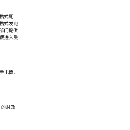
携式厕
携式发电
务部门提供
便进入受
手电筒、
）的财政