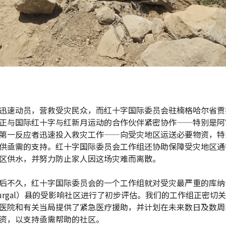
迅速动员，营救受灾民众，而红十字国际委员会驻楠格哈尔省贾
正与国际红十字与红新月运动的合作伙伴紧密协作——特别是阿
第一反应者迅速投入救灾工作——向受灾地区运送必要物资，特
供亟需的支持。红十字国际委员会工作组还协助保障受灾地区通
区供水，并努力防止家人因这场灾难而离散。
后不久，红十字国际委员会的一个工作组就对受灾最严重的库纳
urgal）县的受影响社区进行了初步评估。我们的工作组正密切
医院和有关当局提供了紧急医疗援助，并计划在未来数日及数周
资，以支持亟需帮助的社区。