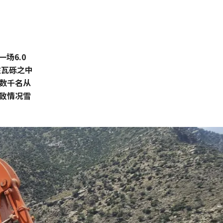
场6.0
在瓦砾之中
数千名从
致情况雪