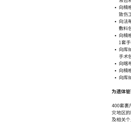
向楠
致伤
向法蒂
敷料
向楠
1套
向库
手术
向喀
向楠
向库
为遗体管
400套
灾地区的
及相关个