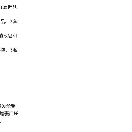
1套武器
用品、2套
输液包和
料包、3套
派发给受
赠裹尸袋
。