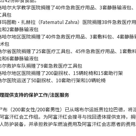
格哈尔大学教学医院捐赠了40件急救医疗用品、3套静脉输液包、
工具包
玛图勒·扎赫拉（Fatematul Zahra）医院捐赠38件急救医疗
包和2套静脉输液包
格哈尔地区医院捐赠了40件急救医疗用品、3套敷料包、4套静脉
手术包
纳尔省医院捐赠了25套医疗工具包、45件急救医疗用品、1套敷
包和6套静脉输液包
布尔救护车队捐赠了9套急救医疗工具包
格哈尔地区医院捐赠了200副拐杖、15辆轮椅和15套助行架
纳尔医院运送了50副拐杖、10套助行架和10辆轮椅
理提供支持的保护工作/法医服务
裹尸布（200套女性/200套男性）已从喀布尔运抵贾拉拉巴德，将
阿富汗红会工作组。为阿富汗红会搜寻与找回遗体提供支持，捐
人防护装备，并承担救护车燃油费用及阿富汗红会志愿者的费用