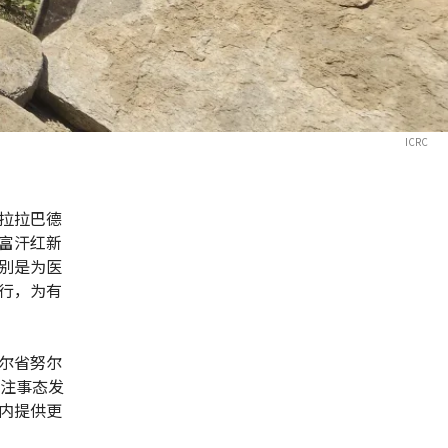
ICRC
拉拉巴德
富汗红新
别是为医
行，为有
尔省努尔
关注事态发
内提供更