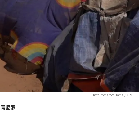
Photo: Mohamed Jamal/ICRC
、青尼罗