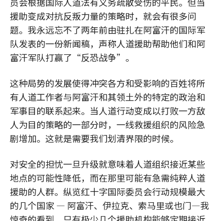
员会根据国际人道法有义务疏散受伤的平民。但当
援助变成对抗反叛力量的策略时，就会有很多问
题。我永远忘不了两年前由驻扎在阿富汗的国际军
队发表的一份新闻稿，声称人道援助帮助他们和阿
富汗军队打赢了“反恐战争”。
这种局势的发展使得冲突各方和受影响的百姓将所
有人道工作者与阿富汗和其领土外的特定的政治和
军事目的联系起来。当人道行动变成以打败一方敌
人为目的策略的一部分时，一线救援组织的风险急
剧增加。这就是需要我们划清界限的时候。
对安全的担忧一旦升级就意味着人道组织接近某些
地点的可能性降低，而在那里可能有急需纯粹人道
援助的人群。纵览红十字国际委员会行动规模最大
的几个国家 — 阿富汗、伊拉克、索马里或也门—我
惊奇的看到，只有极少几个援助机构能够定期接近