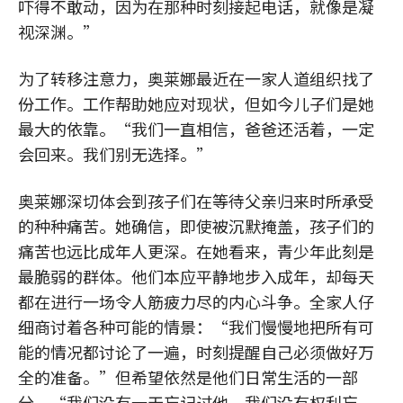
吓得不敢动，因为在那种时刻接起电话，就像是凝
视深渊。”
为了转移注意力，奥莱娜最近在一家人道组织找了
份工作。工作帮助她应对现状，但如今儿子们是她
最大的依靠。“我们一直相信，爸爸还活着，一定
会回来。我们别无选择。”
奥莱娜深切体会到孩子们在等待父亲归来时所承受
的种种痛苦。她确信，即使被沉默掩盖，孩子们的
痛苦也远比成年人更深。在她看来，青少年此刻是
最脆弱的群体。他们本应平静地步入成年，却每天
都在进行一场令人筋疲力尽的内心斗争。全家人仔
细商讨着各种可能的情景：“我们慢慢地把所有可
能的情况都讨论了一遍，时刻提醒自己必须做好万
全的准备。”但希望依然是他们日常生活的一部
分。“我们没有一天忘记过他。我们没有权利忘