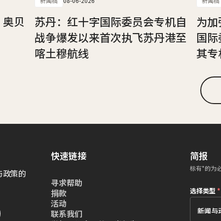
新闻稿
08-06-2026
新闻稿
，奥贝
苏丹：红十字国际委员会专机自
为加
战争爆发以来首次执飞苏丹港至
国际
喀土穆航线
其专
快速链接
简报
标有*的为
与政策的
寻求帮助
选择类型
*
捐款
活动
联系我们