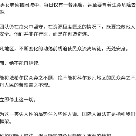
万男女老幼被困城中，每日仅有一餐果腹，甚至要冒着生命危险
源。
团队仍在炮火中坚守，在资源极度匮乏的情况下，既要挽救他人
安全。他们并非在行医，而是在创造奇迹。
凡地区，不断变化的动荡前线迫使民众流离转徙，无处安身。
面，绝不能再继续。
能将法希尔民众弃之不顾，绝不能将科尔多凡地区的民众弃之不
丹人民的苦难置之不理。
立即停止这一切。
为这一丧失人性的局势注入些许人道。国际人道法正是指引我们
框架。
维护国际人道法，竭尽所能避免局势堕入更深的绝望。