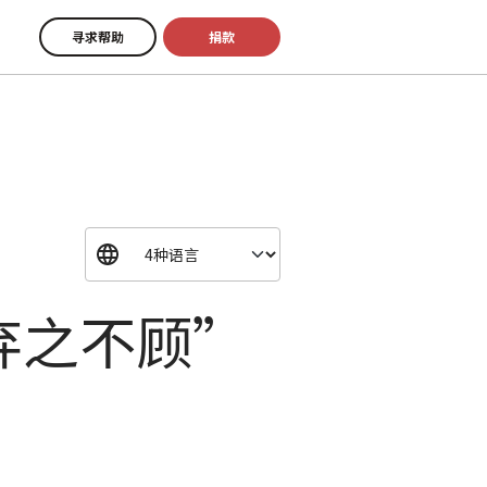
寻求帮助
捐款
弃之不顾”