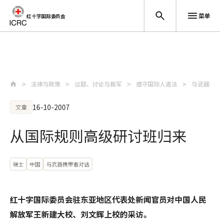
菜单
红十字国际委员会
跳至主要内容
法律与政策
议题、讨论与裁军
遵守国际人道法
与武器携
16-10-2007
文章
从国际规则高级研讨班归来
瑞士
中国
与武器携带者对话
红十字国际委员会驻东亚地区代表处新闻官员对中国人民
解放军王新建大校、刘文辉上校的采访。