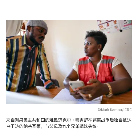
©Mark Kamau/ICRC
来自刚果民主共和国的难民迈克尔·穆吉舒在逃离战争后独自抵达
乌干达的纳基瓦莱，与父母及九个兄弟姐妹失散。