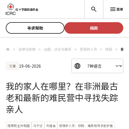
跳至主要内容
菜单
红十字国际委员会
寻求帮助
捐款
法律与政策
议题、讨论与裁军
受保护人员
移民
我的
19-06-2026
文章
我的家人在哪里？在非洲最古
老和最新的难民营中寻找失踪
亲人
刚果民主共和国
乌干达
布隆迪
受保护人员：移民、难民和寻求庇护者