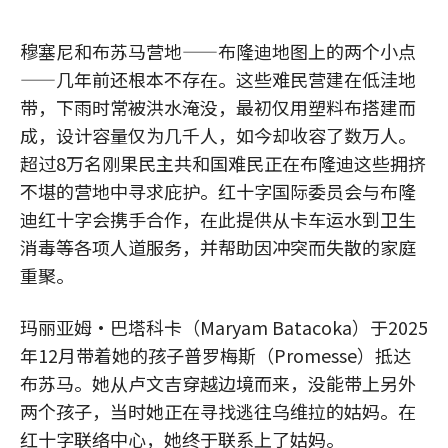
穆塞尼和布苏马营地——布隆迪地图上的两个小点
——几年前还根本不存在。这些难民营建在低洼地
带，下雨时常被洪水淹没，最初仅用塑料布搭建而
成，设计容量仅为几千人，如今却收容了数万人。
超过8万名刚果民主共和国难民正在布隆迪这些拥挤
不堪的营地中寻求庇护。红十字国际委员会与布隆
迪红十字会携手合作，在此提供从卡车运水到卫生
消毒等各项人道服务，并帮助因冲突而失散的家庭
重聚。
玛丽亚姆·巴塔科卡（Maryam Batacoka）于2025
年12月带着她的孩子普罗梅斯（Promesse）抵达
布苏马。她从卢文吉穿越边境而来，没能带上另外
两个孩子，当时她正在寻找逃往乌维拉的姑妈。在
红十字联络中心，她终于联系上了姑妈。