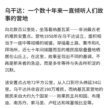
乌干达：一个数十年来一直倾听人们故
事的营地
向北数百公里处，坐落着纳基瓦莱——非洲最古老
的难民安置点。营地1958年在乌干达设立，面积相
当于一座中等规模的城镇，穿插着土路、集市和礼
拜场所，近七十年间接踵而至的难民层层叠叠地栖
居在山丘上。在这里，故事呈现出不同的基调，不
再是新来者的急迫，而是多年等待与失去所积淀的
沉默。
该安置点占地72平方公里，从入口到尽头绵延34公
里。乌干达共收容近190万难民，而纳基瓦莱营地的
居民来自大约九个国家——刚果民主共和国、布隆
迪、南苏丹、索马里、卢旺达和埃塞俄比亚等。