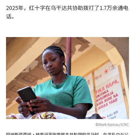
2025年，红十字在乌干达共协助拨打了1.7万余通电
话。
©Mark Kamau/ICRC
阿纳斯塔西娅·赫里逃离刚果民主共和国的戈马时，在混乱中与父