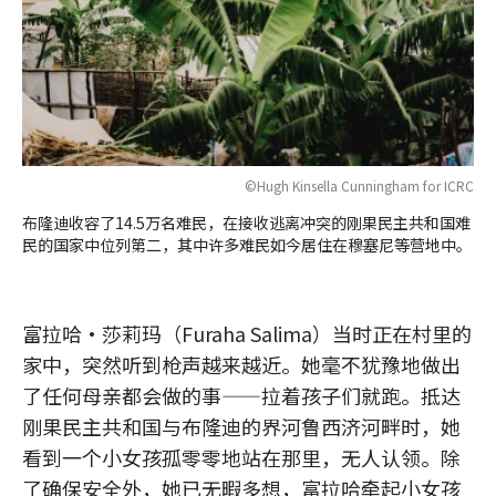
©Hugh Kinsella Cunningham for ICRC
布隆迪收容了14.5万名难民，在接收逃离冲突的刚果民主共和国难
民的国家中位列第二，其中许多难民如今居住在穆塞尼等营地中。
富拉哈·莎莉玛（Furaha Salima）当时正在村里的
家中，突然听到枪声越来越近。她毫不犹豫地做出
了任何母亲都会做的事——拉着孩子们就跑。抵达
刚果民主共和国与布隆迪的界河鲁西济河畔时，她
看到一个小女孩孤零零地站在那里，无人认领。除
了确保安全外，她已无暇多想，富拉哈牵起小女孩