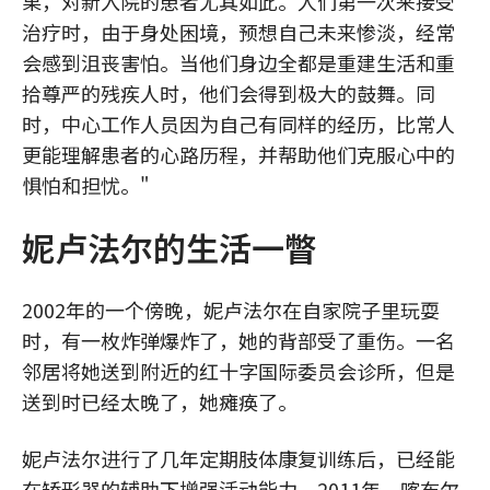
果，对新入院的患者尤其如此。人们第一次来接受
治疗时，由于身处困境，预想自己未来惨淡，经常
会感到沮丧害怕。当他们身边全都是重建生活和重
拾尊严的残疾人时，他们会得到极大的鼓舞。同
时，中心工作人员因为自己有同样的经历，比常人
更能理解患者的心路历程，并帮助他们克服心中的
惧怕和担忧。"
妮卢法尔的生活一瞥
2002年的一个傍晚，妮卢法尔在自家院子里玩耍
时，有一枚炸弹爆炸了，她的背部受了重伤。一名
邻居将她送到附近的红十字国际委员会诊所，但是
送到时已经太晚了，她瘫痪了。
妮卢法尔进行了几年定期肢体康复训练后，已经能
在矫形器的辅助下增强活动能力。2011年，喀布尔