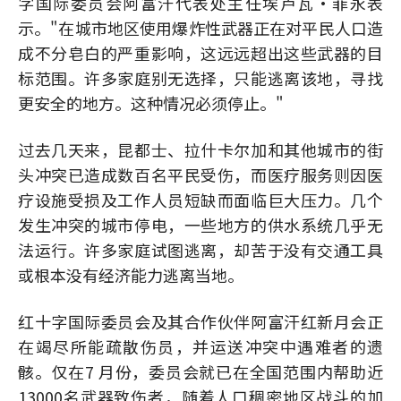
字国际委员会阿富汗代表处主任埃卢瓦·菲永表
示。"在城市地区使用爆炸性武器正在对平民人口造
成不分皂白的严重影响，这远远超出这些武器的目
标范围。许多家庭别无选择，只能逃离该地，寻找
更安全的地方。这种情况必须停止。"
过去几天来，昆都士、拉什卡尔加和其他城市的街
头冲突已造成数百名平民受伤，而医疗服务则因医
疗设施受损及工作人员短缺而面临巨大压力。几个
发生冲突的城市停电，一些地方的供水系统几乎无
法运行。许多家庭试图逃离，却苦于没有交通工具
或根本没有经济能力逃离当地。
红十字国际委员会及其合作伙伴阿富汗红新月会正
在竭尽所能疏散伤员，并运送冲突中遇难者的遗
骸。仅在7 月份，委员会就已在全国范围内帮助近
13000名武器致伤者，随着人口稠密地区战斗的加