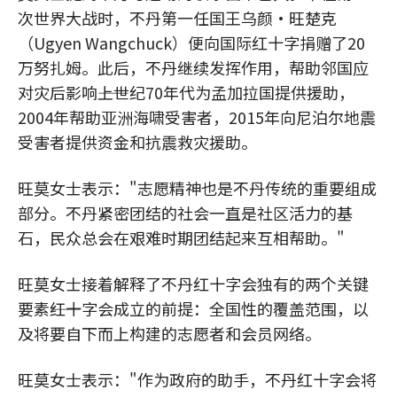
次世界大战时，不丹第一任国王乌颜·旺楚克
（Ugyen Wangchuck）便向国际红十字捐赠了20
万努扎姆。此后，不丹继续发挥作用，帮助邻国应
对灾后影响――上世纪70年代为孟加拉国提供援助，
2004年帮助亚洲海啸受害者，2015年向尼泊尔地震
受害者提供资金和抗震救灾援助。
旺莫女士表示："志愿精神也是不丹传统的重要组成
部分。不丹紧密团结的社会一直是社区活力的基
石，民众总会在艰难时期团结起来互相帮助。"
旺莫女士接着解释了不丹红十字会独有的两个关键
要素――红十字会成立的前提：全国性的覆盖范围，以
及将要自下而上构建的志愿者和会员网络。
旺莫女士表示："作为政府的助手，不丹红十字会将