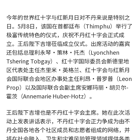
今年的世界红十字与红新月日对不丹来说是特别之
日。5月8日，该国在首都廷布（Thimphu）举行了
极富传统特色的仪式，庆祝不丹红十字会正式成
立。王后陛下吉增莅临成立仪式。出席活动的嘉宾
还包括总理利永琴·策林·托杰（Lyonchhen
Tshering Tobgay）、红十字国际委员会新德里地
区代表处主任杰里米·英格兰、红十字会与红新月
会国际联合会地区办事处主任利昂·普罗普（Leon
Prop）以及国际联合会副主席安娜玛丽·胡贝尔-
霍茨（Annemarie Huber-Hotz）。
王后陛下吉增也是不丹红十字会主席。她在此次活
动上发表讲话表示，不丹红十字会正力争成为由不
丹全国各地各个社区成员和志愿者组成的网络，并
将在社会融入、卫生和灾难风险管理领域提供各类