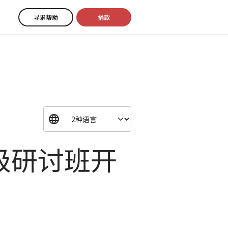
寻求帮助
捐款
级研讨班开