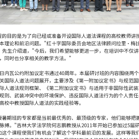
程的目的是为了向已经或准备开设国际人道法课程的高校教师讲
本理论和前沿问题。"红十字国际委员会地区法律顾问拉里·梅比（L
ee）先生介绍道，"今后，我们希望能够更进一步，在培训中不仅
，同时也分享相关的教学方法。"
日内瓦公约附加议定书通过40周年。本届研讨班的内容围绕两
关国际人道法问题展开，主要涉及《第一附加议定书》与规范国
际人道法规则框架、《第二附加议定书》与适用于非国际性武装
规则、武装冲突中的环境保护、违反国际人道法行为的个人责任
高校中教授国际人道法的实践经验等。
授暑期班的专家都是当前最优秀的、最顶级的专家，他们能够把
脉搏。"吉林大学法学院何志鹏教授从2011年开始已参加过5届
加这个课程使我们有机会了解这个学科最前沿的发展。这样等我