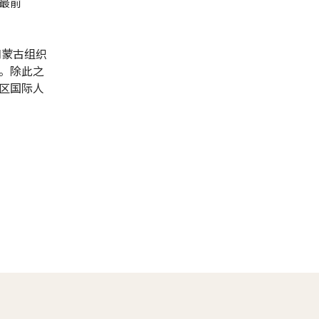
最前
和蒙古组织
。除此之
区国际人