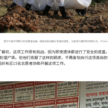
莫尔卡祖尔伊斯兰的志愿者抬着一具感染新冠肺炎死者的遗体，为其举行最终的安葬仪式。 M Hossain 
"最初，这项工作很有挑战，因为即使遗体都进行了安全的遮盖
处理尸袋。但他们克服了这样的顾虑，不再害怕执行这项高尚的
组织有近15名志愿者协助开展这项工作。