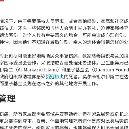
情况下，由于需要保持人员距离，或者害怕感染，家属和社区成
祷仪式。还有一些邻居和当地人会阻止举办葬礼，迫使家属抛弃
饱含哀伤，对个人具有重要意义的场合，可能会造成心理创伤。
忡忡，因为他们不知道在最后时刻，亲人的遗体会得到怎样的处
时此刻尽可能更好地帮助民众平复伤痛，数家慈善组织与孟加拉
字国际委员会合作，采取措施妥善处理死者遗体。卫生服务局已
兰（Al-Markazul Islami）和量子基金会（Quantum Found
政府组织帮助埋葬感染
新冠肺炎
的死者。莫尔卡祖尔伊斯兰在达
而量子基金会则在达卡之外的其他地方开展工作。
管理
伤痛，所有家属都需要哀悼并安葬逝者。但在紧急局势或危机之
定总能得到尊重。妥善、体面地管理死者遗体是应对此类局势的
维护死者的尊严，缓解家属的痛苦，也能够确保人们不会因系统