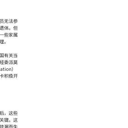
员无法参
遗体。但
一些家属
理。
国有关当
经委派莫
ation）
卡积极开
后，这些
关键。这
疏漏而失