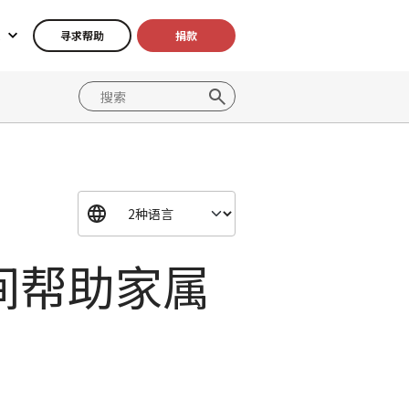
寻求帮助
捐款
间帮助家属