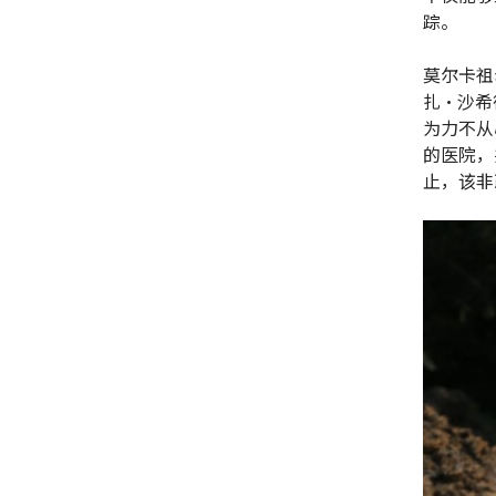
踪。
莫尔卡祖
扎·沙希德
为力不从
的医院，
止，该非