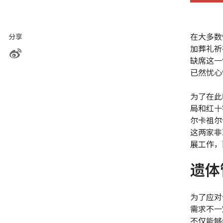
在大多数
分享
加葬礼祈
缺席这一
已然忧心
为了在此
局和红十
尔卡祖尔伊斯
这两家非
展工作，
遗体
为了应对
需求不一
不仅能够