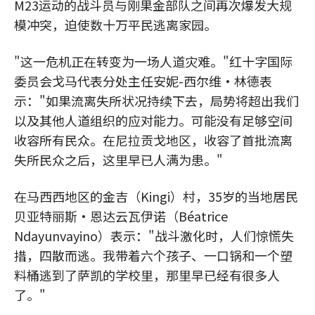
M23运动的战斗员与刚果金部队之间再次爆发大规
模冲突，迫使数十万平民逃离家园。
"这一危机正在转变为一场人道灾难。"红十字国际
委员会戈马代表分处主任安妮-西尔维·林德表
示："如果流离失所状况持续下去，局势将超出我们
以及其他人道组织的应对能力。可能没有足够空间
收容所有民众。在尼拉贡戈地区，收容了首批流离
失所民众之后，这里早已人满为患。"
在马西西地区的金吉（Kingi）村，35岁的当地居民
贝亚特丽斯·恩达云瓦伊诺（Béatrice
Ndayunvayino）表示："战斗激化时，人们惊慌失
措，四散而逃。我带着六个孩子、一口锅和一个塑
料桶逃到了萨凯的学校里，那里早已经有很多人
了。"