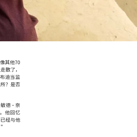
像其他70
人走散了，
布迪当监
难所？是否
表敏德·奈
目。他回忆
们已经与他
"