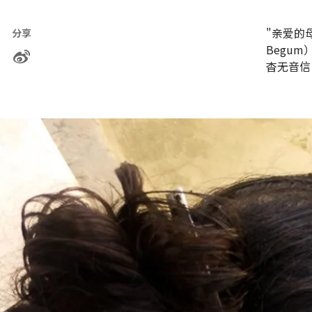
"亲爱的
分享
Begu
杳无音信