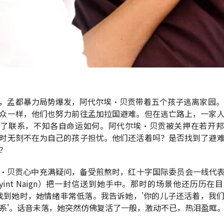
，孟都暴力局势爆发，阿代尔埃·贝贡带着五个孩子逃离家园。
众一样，他们也努力前往孟加拉国避难。但在逃亡路上，一家
去了联系，不知各自命运如何。阿代尔埃·贝贡被关押在若开邦
时无刻不在为自己的孩子担忧。他们还活着吗？是否找到了避
？
·贝贡心中充满疑问，备受煎熬时，红十字国际委员会一线代
yint Naign）把一封信送到她手中。那时的场景他还历历在
找到她时，她情绪非常低落。我告诉她，'你的儿子还活着，我
系'。话音未落，她突然仿佛复活了一般，激动不已，热泪盈眶。