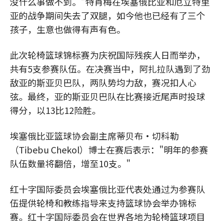
没什么事做不到。"特肖梅在埃塞俄比亚和厄立特里
亚的战争期间失去了双腿，如今他也已经有了三个
孩子，生意也做得有声有色。
此次轮椅篮球锦标赛为庆祝国际残疾人日而举办，
共有5支参赛队伍。在决赛当中，阿扎拉队遇到了劲
敌亚的斯亚贝巴队，两队势均力敌，赛况扣人心
弦。最终，亚的斯亚贝巴队在比赛接近尾声时投球
得分，以13比12险胜。
埃塞俄比亚篮球协会副主席蒂贝布·切科勒
（Tibebu Chekol）博士在赛后表示："明年的参赛
队伍数量将翻倍，增至10支。"
红十字国际委员会埃塞俄比亚代表处通过为参赛队
伍提供轮椅和教练指导来支持篮球协会举办锦标
赛。红十字国际委员会在世界各地为轮椅篮球项目