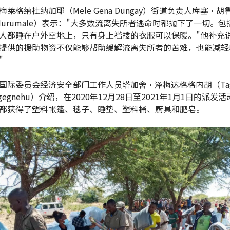
莱格纳杜纳加耶（Mele Gena Dungay）街道负责人库塞·胡
e Hurumale）表示："大多数流离失所者逃命时都抛下了一切。
人都睡在户外空地上，只有身上褴褛的衣服可以保暖。"他补充说
提供的援助物资不仅能够帮助缓解流离失所者的苦难，也能减轻
"
国际委员会经济安全部门工作人员塔加舍·泽梅达格格内胡（Tag
agegnehu）介绍，在2020年12月28日至2021年1月1日的派发
都获得了塑料帐篷、毯子、睡垫、塑料桶、厨具和肥皂。