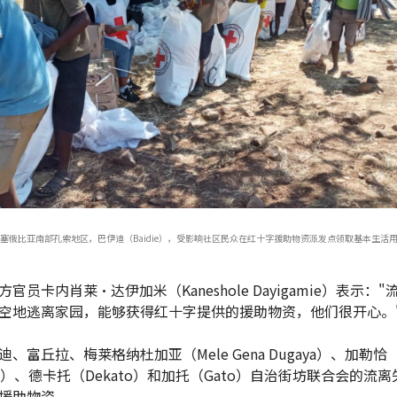
埃塞俄比亚南部孔索地区，巴伊迪（Baidie），受影响社区民众在红十字援助物资派发点领取基本生活用品
官员卡内肖莱·达伊加米（Kaneshole Dayigamie）表示：
空地逃离家园，能够获得红十字提供的援助物资，他们很开心。
、富丘拉、梅莱格纳杜加亚（Mele Gena Dugaya）、加勒恰
cha）、德卡托（Dekato）和加托（Gato）自治街坊联合会的流
援助物资。