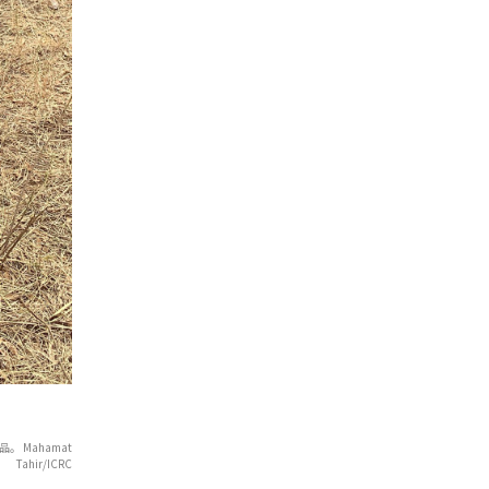
 Mahamat
Tahir/ICRC