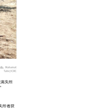
。Mahamat
Tahir/ICRC
"流离失所
"
离失所者获