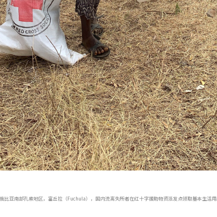
塞俄比亚南部孔索地区，富丘拉（Fuchula），国内流离失所者在红十字援助物资派发点领取基本生活用品。