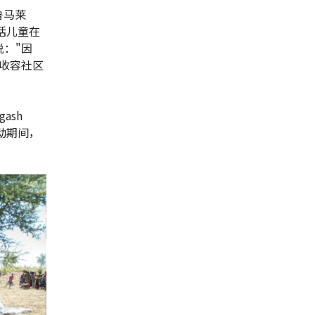
鲁马莱
包括儿童在
："因
收容社区
ash
活动期间，