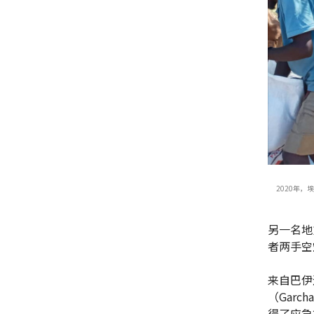
2020年，
另一名地方
者两手空
来自巴伊迪
（Gar
得了应急