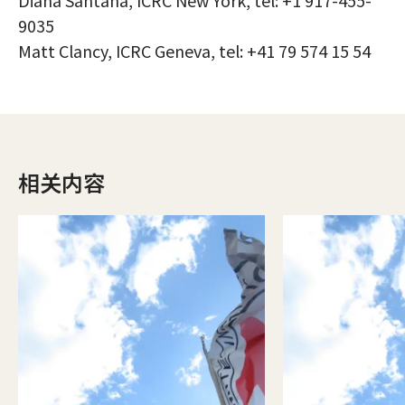
Diana Santana, ICRC New York, tel: +1 917-455-
9035
Matt Clancy, ICRC Geneva, tel: +41 79 574 15 54
相关内容