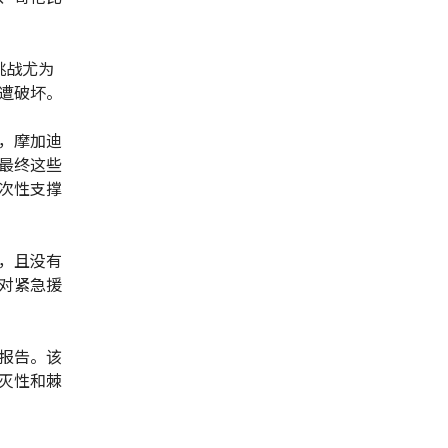
挑战尤为
遭破坏。
，摩加迪
最终这些
次性支撑
，且没有
对紧急援
报告。该
灭性和棘