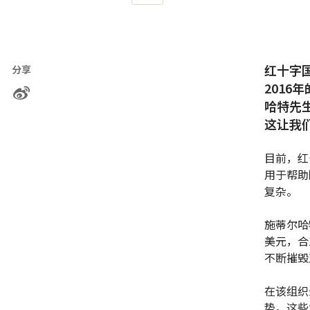
红十字
分享
201
哈特先
这让我
目前，红
用于帮助
复杂。
施蒂尔哈
美元，合
不断摧毁
在该组织
势。这些