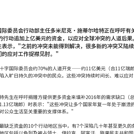
国际委员会行动部主任多米尼克•施蒂尔哈特正在呼吁有
6年的行动追加上亿美元的资金，以应对全球冲突的人道后果
生表示，"之前的冲突未能得到解决，很多新的冲突又陆
们的应对工作捉襟见肘。"
十字国际委员会约70%的人道开支——约11亿美元（合11亿瑞
陷入旷日持久的冲突中的民众。这些冲突持续时间长、难以应对
特先生在呼吁捐赠方提供更多资金来填补2016年的需求缺口（总计
1.13亿瑞郎）时表示："这些冲突让多个国家年复一年处于崩溃
对公众生活至关重要的支撑体系。"
最缺乏资金的10个行动地区当中，有7个深陷几十年甚至更久的
地区包括以色列及被占领土、伊拉克、阿富汗、刚果民主共和国