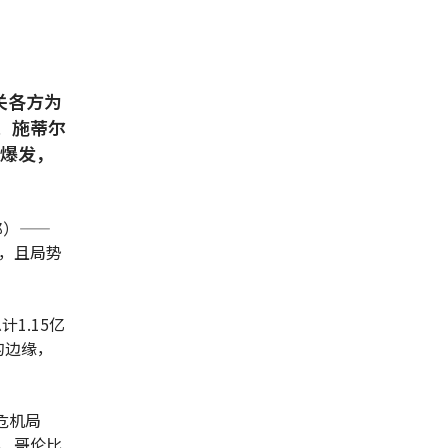
关各方为
。施蒂尔
续爆发，
郎）——
，且局势
1.15亿
的边缘，
危机局
、哥伦比