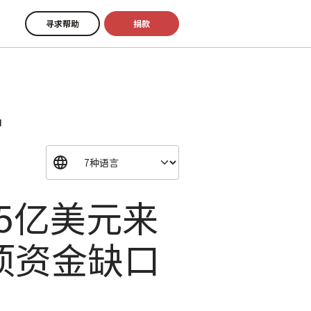
寻求帮助
捐款
口
5亿美元来
项资金缺口