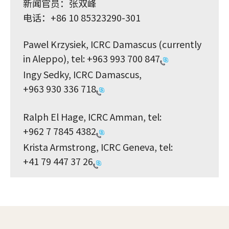
新闻官员：张双峰
电话：+86 10 85323290-301
Pawel Krzysiek, ICRC Damascus (currently
in Aleppo), tel:
+963 993 700 847
Ingy Sedky, ICRC Damascus,
+963 930 336 718
Ralph El Hage, ICRC Amman, tel:
+962 7 7845 4382
Krista Armstrong, ICRC Geneva, tel:
+41 79 447 37 26