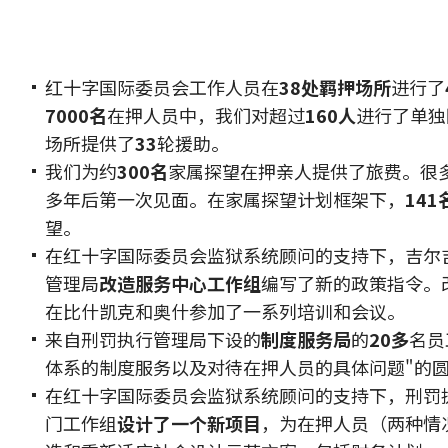
红十字国际委员会工作人员在
38处羁押场所
进行了
7000名
在押人员中，我们对超过
160人
进行了单独
场所提供了
33
轮援助。
我们为约
300名
家属探望在押亲人提供了旅费。很
多年后第一次见面。在家属探望计划框架下，
141
望。
在红十字国际委员会监狱系统顾问的支持下，吉尔
管理局
改造服务中心工作组
编写了新的政策指令。
在比什凯克和奥什参加了一系列培训和会议。
来自刑罚执行管理局下设的
制度服务局
的
20多
名员
体系的制度服务以及对待在押人员的具体问题"的
在红十字国际委员会监狱系统顾问的支持下，刑罚
门工作组
设计了一个新项目
，为在押人员（两种情