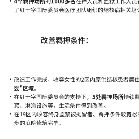
4个羁押场所
的
1000多名
在押人员和监狱工作人员
了红十字国际委员会医疗团队组织的结核病相关培
改善羁押条件：
改造工作完成，收容女性的2区内原供结核患者居
婴"区域
。
在红十字国际委员会的支持下，
5处羁押场所
持续
顶、淋浴设施等，生活条件得到改善。
在19区内收容终身监禁被拘留者、羁押条件较宽
步的庭院修筑完毕。