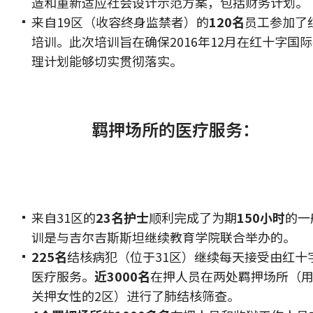
造和重新适应社会设计示范方案，包括财务计划。
来自19区（收容终身监禁者）的
120名
员工参加了
培训。此次培训旨在确保2016年12月在红十字国
理计划能够切实贯彻落实。
羁押场所的医疗服务：
来自31区的
23名护士
顺利完成了为期
150小时
的一
训是与吉尔吉斯斯坦继续教育学院联合举办的。
225名
结核病犯（位于31区）继续每天接受由红十
医疗服务。
近3000名
在押人员在两处羁押场所（用于
关押女性的2区）进行了肺结核筛查。