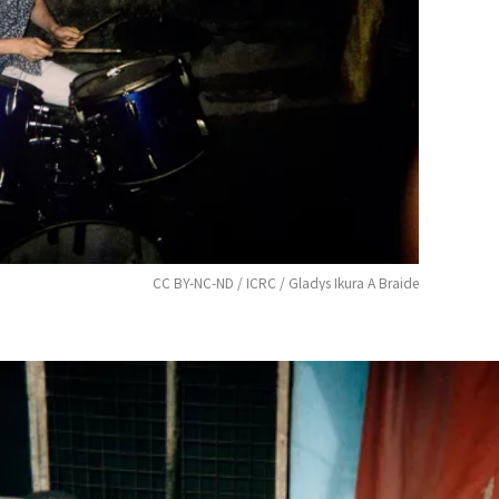
CC BY-NC-ND / ICRC / Gladys Ikura A Braide