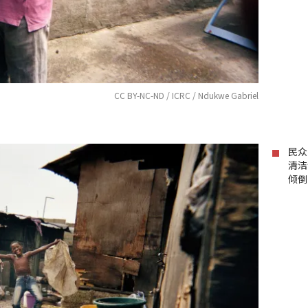
CC BY-NC-ND / ICRC / Ndukwe Gabriel
民众
清洁
倾倒