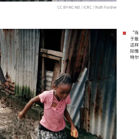
CC BY-NC-ND / ICRC / Ruth Forsher
“当
于是
这样
际情
特尔·