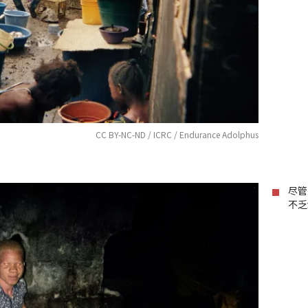
CC BY-NC-ND / ICRC / Endurance Adolphus
尽管
不乏