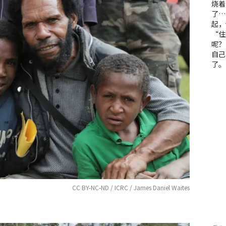
烧着
了…
起，
“住
呢？
自己
了。
CC BY-NC-ND / ICRC / James Daniel Waites