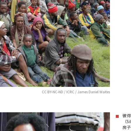
CC BY-NC-ND / ICRC / James Daniel Waites
彼得
（S
房子