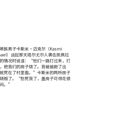
蒂族男子卡斯米·迈克尔（Kasmi
chael）谈起那天塔尔尤尔人袭击凯佩拉
的情况时说道：“他们一路打过来，打
，把我们的房子烧了。我爸爸跑了出
就死在了村里面。”卡斯米的两所房子
烧毁了。“愁死我了，盖房子可得花很
间。”