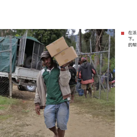
在派
下。
的帮