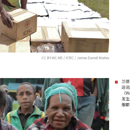
CC BY-NC-ND / ICRC / James Daniel Waites
兰德
迫逃
（W
发生
服都