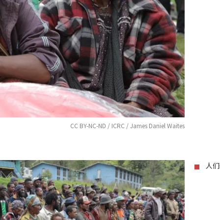
CC BY-NC-ND / ICRC / James Daniel Waites
人们