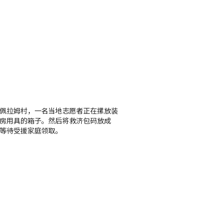
佩拉姆村，一名当地志愿者正在摞放装
房用具的箱子。然后将救济包码放成
等待受援家庭领取。