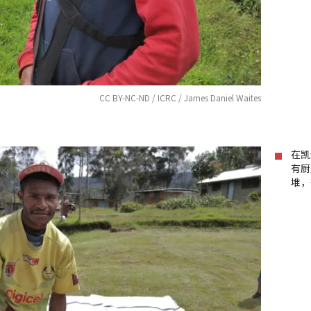
CC BY-NC-ND / ICRC / James Daniel Waites
在凯
有厨
堆，