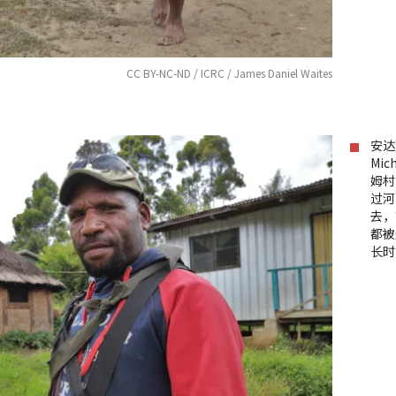
CC BY-NC-ND / ICRC / James Daniel Waites
安达
Mi
姆村
过河
去，
都被
长时