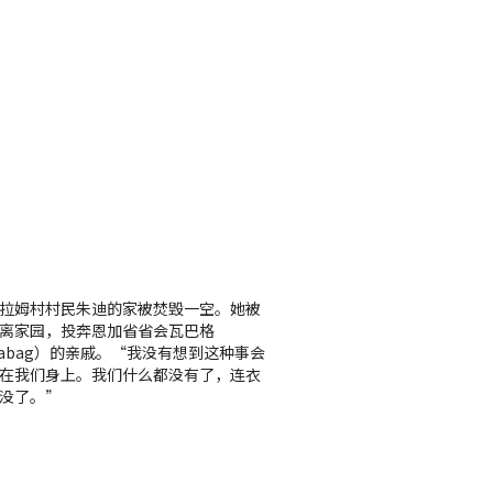
拉姆村村民朱迪的家被焚毁一空。她被
离家园，投奔恩加省省会瓦巴格
abag）的亲戚。“我没有想到这种事会
在我们身上。我们什么都没有了，连衣
没了。”