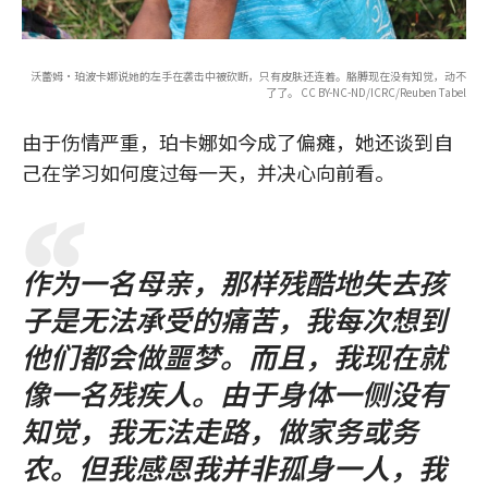
沃蕾姆·珀波卡娜说她的左手在袭击中被砍断，只有皮肤还连着。胳膊现在没有知觉，动不
了了。 CC BY-NC-ND/ICRC/Reuben Tabel
由于伤情严重，珀卡娜如今成了偏瘫，她还谈到自
己在学习如何度过每一天，并决心向前看。
作为一名母亲，那样残酷地失去孩
子是无法承受的痛苦，我每次想到
他们都会做噩梦。而且，我现在就
像一名残疾人。由于身体一侧没有
知觉，我无法走路，做家务或务
农。但我感恩我并非孤身一人，我