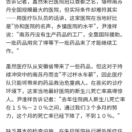
告诉记者，虽然朱巴医院冠以首都之名，堪称南苏
丹全国规模最大的医院，但实际条件却难符其实
——用医疗队队员的话讲，这家医院在当地好比
是"协和医院的名声，乡镇医院的水平"，尹淮祥
说："南苏丹没有生产药品的工厂，全靠国际援助。
一批药品用完了得等下一批药品来了才能继续工
作。"
虽然医疗队从安徽省带来了一些药品，但这对于持
续冲突中的南苏丹而言"不过杯水车薪"，因此医疗
队只能将带来的药品救治危重病人。在恶劣的诊疗
环境下，这家当地最好医院的新生儿死亡率高得惊
人。尹淮祥告诉记者："去年住院病人新生儿死亡率
在１５％－２０％之间，通过我们３个多月的努
力，这个月的死亡率已经下降了，不到１０％。"
缺乏基本的检查设施，在朱巴医院执行援外医疗任