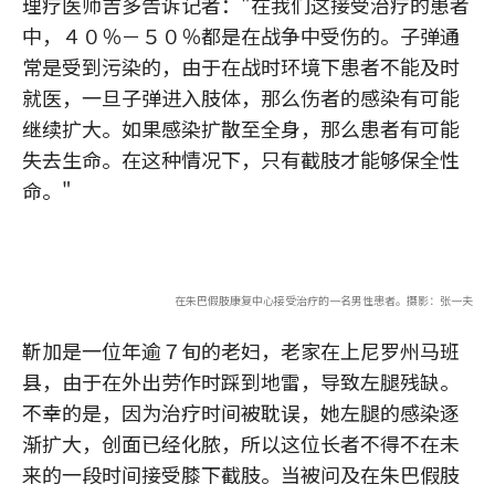
理疗医师吉多告诉记者："在我们这接受治疗的患者
中，４０％－５０％都是在战争中受伤的。子弹通
常是受到污染的，由于在战时环境下患者不能及时
就医，一旦子弹进入肢体，那么伤者的感染有可能
继续扩大。如果感染扩散至全身，那么患者有可能
失去生命。在这种情况下，只有截肢才能够保全性
命。"
在朱巴假肢康复中心接受治疗的一名男性患者。摄影：张一夫
靳加是一位年逾７旬的老妇，老家在上尼罗州马班
县，由于在外出劳作时踩到地雷，导致左腿残缺。
不幸的是，因为治疗时间被耽误，她左腿的感染逐
渐扩大，创面已经化脓，所以这位长者不得不在未
来的一段时间接受膝下截肢。当被问及在朱巴假肢