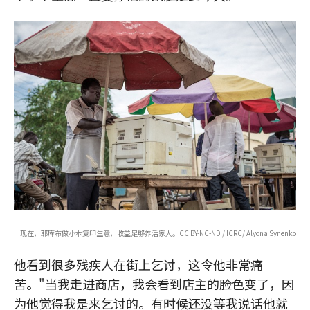
现在，耶库布做小本复印生意，收益足够养活家人。CC BY-NC-ND / ICRC/ Alyona Synenko
他看到很多残疾人在街上乞讨，这令他非常痛
苦。"当我走进商店，我会看到店主的脸色变了，因
为他觉得我是来乞讨的。有时候还没等我说话他就