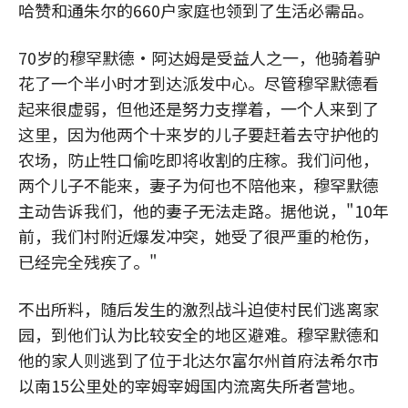
哈赞和通朱尔的660户家庭也领到了生活必需品。
70岁的穆罕默德·阿达姆是受益人之一，他骑着驴
花了一个半小时才到达派发中心。尽管穆罕默德看
起来很虚弱，但他还是努力支撑着，一个人来到了
这里，因为他两个十来岁的儿子要赶着去守护他的
农场，防止牲口偷吃即将收割的庄稼。我们问他，
两个儿子不能来，妻子为何也不陪他来，穆罕默德
主动告诉我们，他的妻子无法走路。据他说，"10年
前，我们村附近爆发冲突，她受了很严重的枪伤，
已经完全残疾了。"
不出所料，随后发生的激烈战斗迫使村民们逃离家
园，到他们认为比较安全的地区避难。穆罕默德和
他的家人则逃到了位于北达尔富尔州首府法希尔市
以南15公里处的宰姆宰姆国内流离失所者营地。