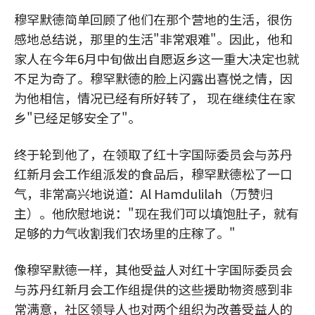
穆罕默德简单回顾了他们在那个营地的生活，很伤
感地总结说，那里的生活"非常艰难"。因此，他和
家人在今年6月中旬做出自愿返乡这一重大决定也就
不足为奇了。穆罕默德的脸上闪露出喜悦之情，因
为他相信，情况已经有所好转了， 现在继续住在家
乡"已经足够安全了"。
终于轮到他了，在领取了红十字国际委员会与苏丹
红新月会工作组派发的食品后，穆罕默德松了一口
气，非常高兴地说道：Al Hamdulilah（万赞归
主）。他欣慰地说："现在我们可以填饱肚子，就有
足够的力气收割我们农场里的庄稼了。"
像穆罕默德一样，其他受益人对红十字国际委员会
与苏丹红新月会工作组提供的这些援助物资感到非
常满意，社区领导人也对两个组织为改善受益人的