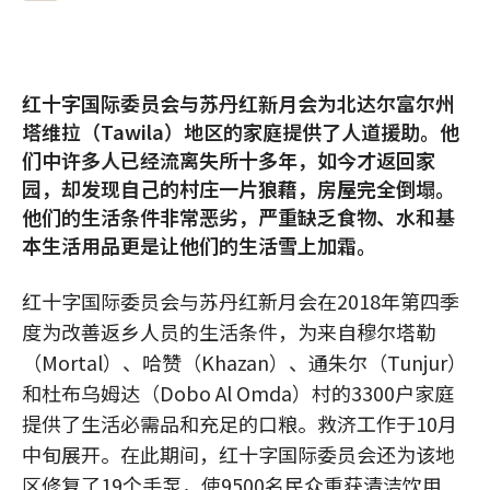
红十字国际委员会与苏丹红新月会为北达尔富尔州
塔维拉（Tawila）地区的家庭提供了人道援助。他
们中许多人已经流离失所十多年，如今才返回家
园，却发现自己的村庄一片狼藉，房屋完全倒塌。
他们的生活条件非常恶劣，严重缺乏食物、水和基
本生活用品更是让他们的生活雪上加霜。
红十字国际委员会与苏丹红新月会在2018年第四季
度为改善返乡人员的生活条件，为来自穆尔塔勒
（Mortal）、哈赞（Khazan）、通朱尔（Tunjur）
和杜布乌姆达（Dobo Al Omda）村的3300户家庭
提供了生活必需品和充足的口粮。救济工作于10月
中旬展开。在此期间，红十字国际委员会还为该地
区修复了19个手泵，使9500名民众重获清洁饮用