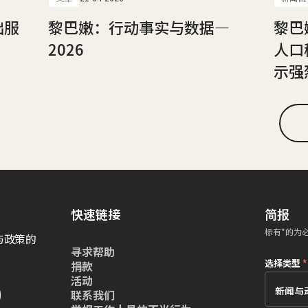
础服
黎巴嫩：行动事实与数据—
黎巴
2026
人口
示强
快速链接
简报
标有*的为
与政策的
寻求帮助
选择类型
*
捐款
活动
联系我们