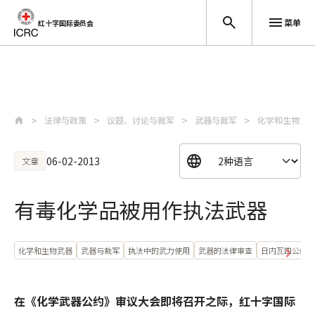
菜单
红十字国际委员会
跳至主要内容
法律与政策
议题、讨论与裁军
武器与裁军
化学和生物武
06-02-2013
文章
有毒化学品被用作执法武器
化学和生物武器
武器与裁军
执法中的武力使用
武器的法律审查
日内瓦四公约及
在《化学武器公约》审议大会即将召开之际，红十字国际