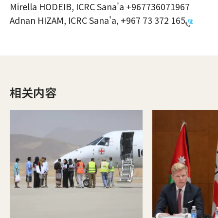
Mirella HODEIB, ICRC Sana'a +967736071967
Adnan HIZAM, ICRC Sana'a,
+967 73 372 165
相关内容