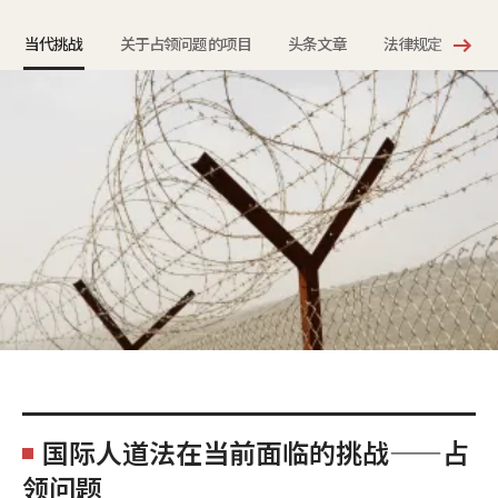
当代挑战
关于占领问题的项目
头条文章
法律规定
《
国际人道法在当前面临的挑战——占
领问题