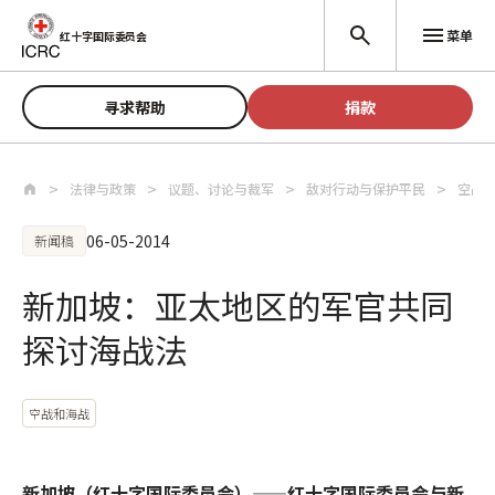
跳至主要内容
菜单
红十字国际委员会
寻求帮助
捐款
法律与政策
议题、讨论与裁军
敌对行动与保护平民
空战
06-05-2014
新闻稿
新加坡：亚太地区的军官共同
探讨海战法
空战和海战
新加坡（红十字国际委员会）——红十字国际委员会与新