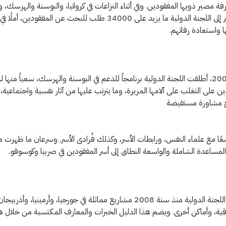
فة مصير ذويها المفقودين. وفي أثناء النزاعات في كرواتيا، والبوسنة والهرسك، 
قدّمت الأسر إلى اللجنة الدولية ما يزيد على 34000 طلب للبحث عن المفقودين
واستعادة رفاتهم.
وفي سنة 2000، أطلقت اللجنة الدولية برنامجاً للدعم في البوسنة والهرسك، سعياً منه
ين على التغلب على آلامها المريرة، وما يترتب عليها من آثار نفسية واجتماعية
مج مشاورة مستفيضة
سعًا مع علماء النفس، ورابطات الأسر، وكذلك فُرادى الأسر. وسرعان ما ظهرت 
لمساعدة الشاملة والواسعة النطاق إلى أسر المفقودين في صربيا وكوسوفو.
وقد أعدت اللجنة الدولية منذ سنة 2008 مشاريع مماثلة في جورجيا، وأرمينيا، وأذر
قية، وأماكن أخرى. ويضم هذا الدليل الخبرات والمعارف المكتسبة من خلال 