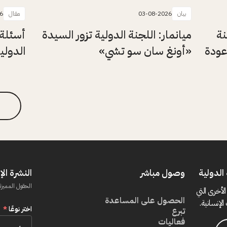
بيان
03-08-2026
مقال
6
نة
ميانمار: اللجنة الدولية تزور السيدة
أسئلة 
عودة
«أونغ سان سو تشي»
الدولي
الدولية
وصول مباشر
النشرة الإ
الحقول المميزة
الأخرى التي
الحصول على المساعدة
الإنسانية.
اختر نوعًا
*
تبرع
فعاليات