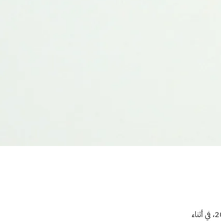
قُتل زياد، البالغ من العمر 46 عاماً، قرب منزله في خانيونس بغزة حوالي 4 تموز/يوليو 2025، في أثناء