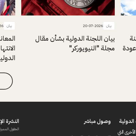
بيان
20-07-2026
بيان
26
نة
بيان اللجنة الدولية بشأن مقال
المعان
عودة
مجلة "النيويوركر"
الانتها
الدولي
الدولية
وصول مباشر
النشرة الإ
الحقول المميزة
الأخرى التي