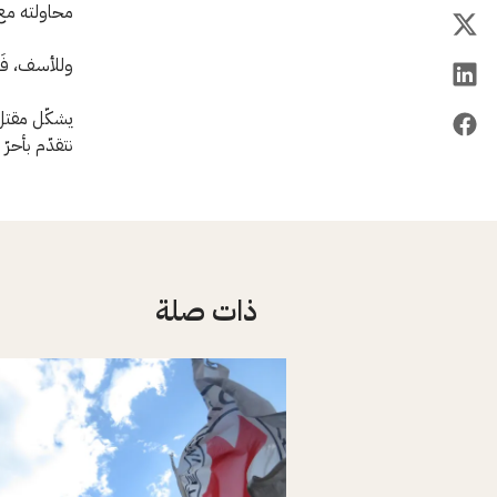
محاولته مع 
وللأسف، فَق
يشكّل مقتل 
نتقدّم بأحر
ذات صلة