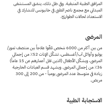
المرافق الطبية المتبقية. وفي ظل ذلك، ينسّق المستشفى
الميداني مع مجمع ناصر الطبي في خانيونس للتشارك في
الاستعداد لحالات الطوارئ.
المرضى
من بين أكثر من 6000 شخص تلقّوا علاجاً بين منتصف تموز/
يوليو وأوائل آب/أغسطس، تشكّل الإناث 52٪ من إجمالي
المرضى، ويشكّل الأطفال (الذين تقل أعمارهم عن 15 عاماً)
36٪ من إجمالي المرضى. ويشهد قسم العيادات الخارجية
زيادة في متوسط ​​عدد المرضى يومياً - من 200 إلى 300
مريض.
الاستجابة الطبية