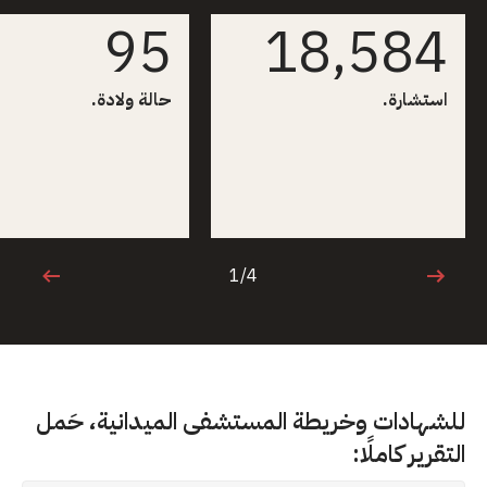
95
18,584
استشارة.
حالة ولادة.
1/4
1 من 4
للشهادات وخريطة المستشفى الميدانية، حَمل
التقرير كاملًا: