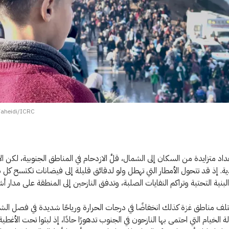
aheidi/ICRC
اد متزايدة من السكان إلى الشمال، قلَّ الازدحام في المناطق الجنوبية، لكن ا
دية. إذ قد تتحول الأمطار التي تهطل ولو لدقائق قليلة إلى فيضانات تكتسح كل 
بنية التحتية وتراكم النفايات الصلبة، وتدفق النازحين إلى المنطقة على مدار أش
مناطق غزة كذلك انخفاضًا في درجات الحرارة ورياحًا شديدة في فصل الشتاء
الخيام التي احتمى بها النازحون في الجنوب تدهورًا حادًا، إذ لبثوا تحت الأغطية