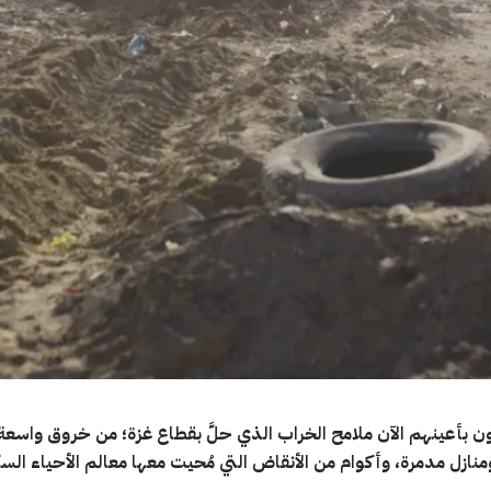
ون بأعينهم الآن ملامح الخراب الذي حلَّ بقطاع غزة؛ من خروق واسعة
منازل مدمرة، وأكوام من الأنقاض التي مُحيت معها معالم الأحياء الس