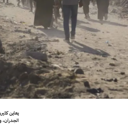
يعاين كثير
الجدران، و