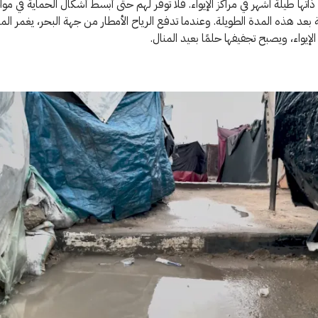
ذاتها طيلة أشهر في مراكز الإيواء. فلا توفر لهم حتى أبسط أشكال الحماية في مو
بعد هذه المدة الطويلة. وعندما تدفع الرياح الأمطار من جهة البحر، يغمر الم
لإيواء، ويصبح تجفيفها حلمًا بعيد المنال.