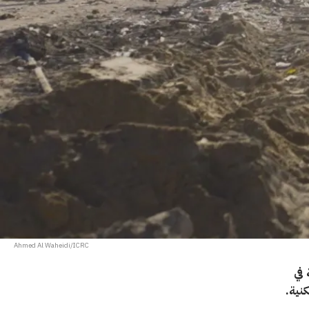
Ahmed Al Waheidi/ICRC
 في
كنية.