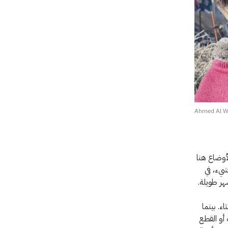
Ahmed Al W
لأوضاع هنا
شيء، في
هر طويلة.
. بينما
 أو القطع