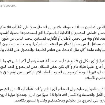
aheidi/ICRC
الذين يقطعون مسافات طويلة عائدين إلى الشمال سيرًا على الأقدام، فلا يمكن
حمل القماش المشمع أو الأغطية البلاستيكية التي استخدموها لحماية أنفسه
عة، فالأولوية هي لحمل الأطفال أو الأقارب المسنين. يبحث الناس عن مأوى بين
ث يتجاهل الناس خطر الذخائر غير المنفجرة، رغم أنها تهديد حاضر، ويضعون ف
حتياجات ملحة أكثر، مثل الاحتماء من عناصر الطبيعة، والحصول على الغذاء والم
الديار في أي مكان في قطاع غزة ليست مسألة هينة، رغم أن أكثر الناس فرحوا ب
 أجبروا عليها طيلة عام وأكثر. لكن بعض السكان ممن لم يتصوروا الحد الذي
شمال، قرروا العودة أدراجهم إلى الجنوب. أصاب الانهيار كثيرين من الإجهاد في ه
 بعضهم للأسف.
لذين عادوا إلى ديارهم إن المشاعر التي انتابتهم كانت ثقيلة الوطأة على النفو
مختلطة من الأمل والصدمة والانكسار. لقد عانوا 15 شهرًا من النزاع، وتحملوا مرا
بروا على الخروج من ديارهم ومجتمعاتهم وفقدوا الشعور بالانتماء.