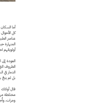
أما السكان 
كل الأحوال 
عناصر الطبي
المنهارة حي
أولوياتهم ا
العودة إلى 
الظروف التي
الدمار في ال
بل لم ينجُ
قال أولئك ا
ومرات، وأُج