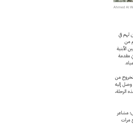
Ahmed Al W
 لهم في
م من
 الأبنية
ي مقدمة
ياه.
الخروج من
 وصل إليه
ذه الرحلة،
س؛ مشاعر
رة النزوح مرات