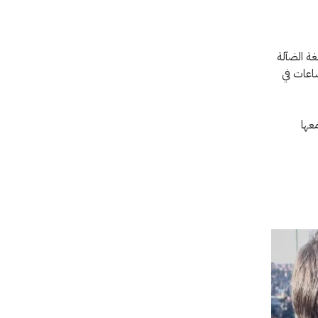
غة الضآلة
اعات في
عها